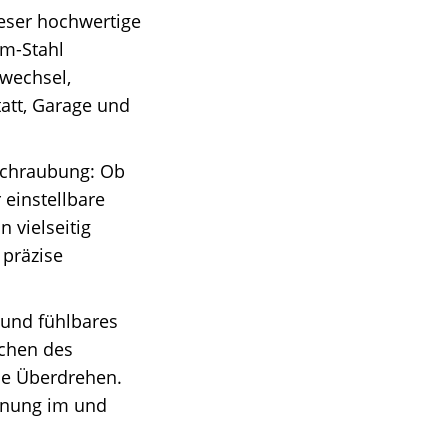
ieser hochwertige
m-Stahl
nwechsel,
tatt, Garage und
rschraubung: Ob
einstellbare
 vielseitig
 präzise
- und fühlbares
ichen des
ne Überdrehen.
enung im und