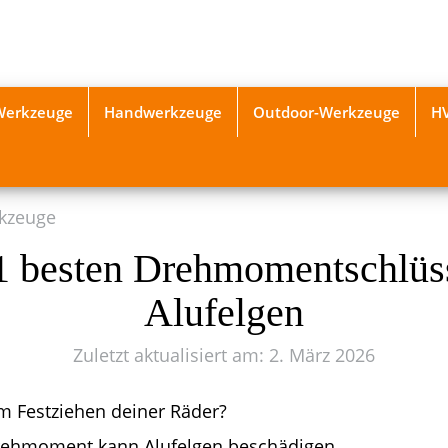
-Werkzeuge
Handwerkzeuge
Outdoor-Werkzeuge
H
kzeuge
1 besten Drehmomentschlüss
Alufelgen
Zuletzt aktualisiert am: 2. März 2026
im Festziehen deiner Räder?
rehmoment kann Alufelgen beschädigen.