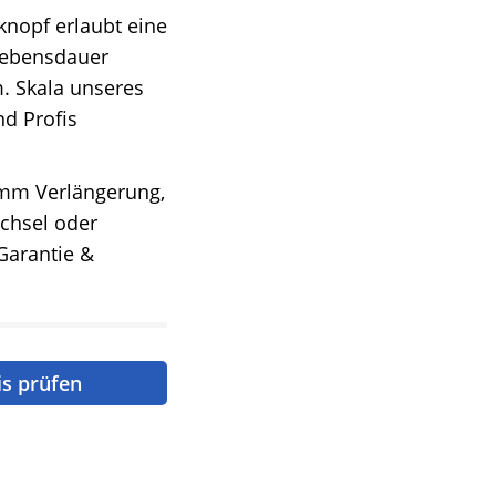
sknopf erlaubt eine
Lebensdauer
. Skala unseres
d Profis
 mm Verlängerung,
echsel oder
Garantie &
is prüfen