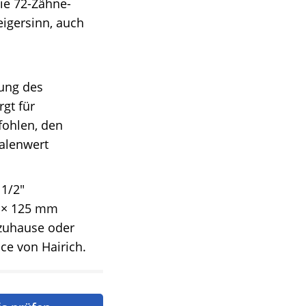
ie 72-Zähne-
igersinn, auch
lung des
gt für
fohlen, den
alenwert
 1/2″
 1× 125 mm
 zuhause oder
ce von Hairich.