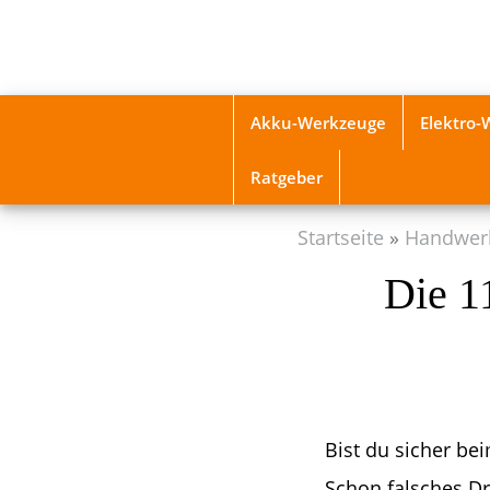
Skip
to
main
content
Akku-Werkzeuge
Elektro
Ratgeber
Startseite
Handwer
Die 1
Bist du sicher be
Schon falsches D