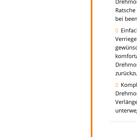
Drehmom
Ratsche 
bei been
Einfac
Verriege
gewünsc
komforta
Drehmom
zurückzu
Komple
Drehmom
Verlänge
unterweg