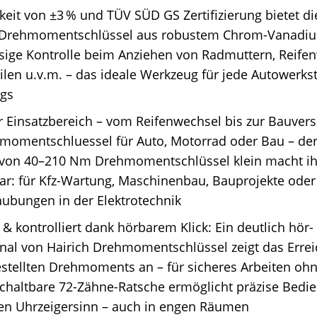
eit von ±3 % und TÜV SÜD GS Zertifizierung bietet d
l Drehmomentschlüssel aus robustem Chrom-Vanadiu
sige Kontrolle beim Anziehen von Radmuttern, Reife
len u.v.m. – das ideale Werkzeug für jede Autowerks
gs
r Einsatzbereich – vom Reifenwechsel bis zur Bauve
momentschluessel für Auto, Motorrad oder Bau – der 
 von 40–210 Nm Drehmomentschlüssel klein macht ihn
ar: für Kfz-Wartung, Maschinenbau, Bauprojekte oder
ubungen in der Elektrotechnik
 & kontrolliert dank hörbarem Klick: Ein deutlich hör
gnal von Hairich Drehmomentschlüssel zeigt das Erre
estellten Drehmoments an – für sicheres Arbeiten oh
chaltbare 72-Zähne-Ratsche ermöglicht präzise Bedi
en Uhrzeigersinn – auch in engen Räumen