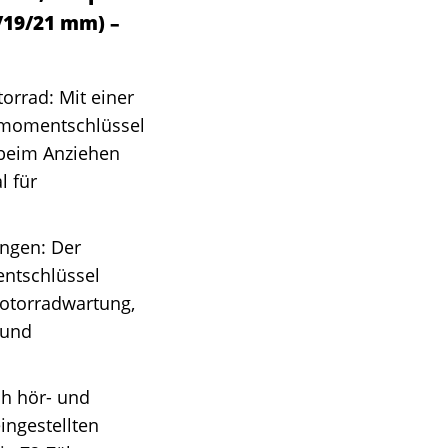
/19/21 mm) –
orrad: Mit einer
ehmomentschlüssel
 beim Anziehen
l für
ungen: Der
ntschlüssel
Motorradwartung,
 und
ch hör- und
eingestellten