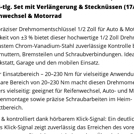
-tlg. Set mit Verlängerung & Stecknüssen (17
enwechsel & Motorrad
äziser Drehmomentschlüssel 1/2 Zoll für Auto & Mot
eit von ±3 % bietet dieser hochwertige 1/2 Zoll Dr
ustem Chrom-Vanadium-Stahl zuverlässige Kontrolle
muttern, Bremsteilen und Schraubverbindungen. Idea
statt, Garage und den mobilen Einsatz.
r Einsatzbereich – 20–230 Nm für vielseitige Anwend
lbare Bereich von 20–230 Nm macht diesen Drehmome
s vielseitig: geeignet für Reifenwechsel, Auto- und 
enmontage sowie präzise Schraubarbeiten im Heim-
tbereich.
 & kontrolliert dank hörbarem Klick-Signal: Ein deutli
s Klick-Signal zeigt zuverlässig das Erreichen des vor