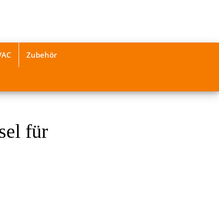
VAC
Zubehör
el für