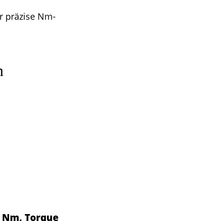
r präzise Nm-
n
0 Nm, Torque