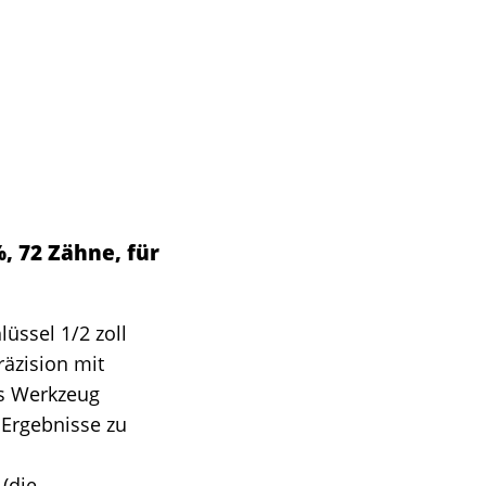
, 72 Zähne, für
ssel 1/2 zoll
räzision mit
es Werkzeug
 Ergebnisse zu
n
(die