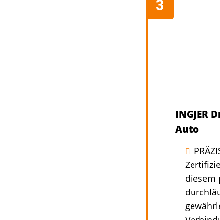
INGJER D
Auto
PRÄZI
Zertifiz
diesem 
durchläu
gewährle
Verbind