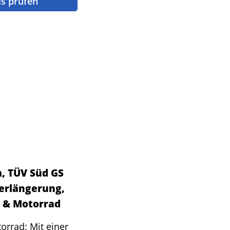
is prüfen
, TÜV Süd GS
Verlängerung,
l & Motorrad
orrad: Mit einer