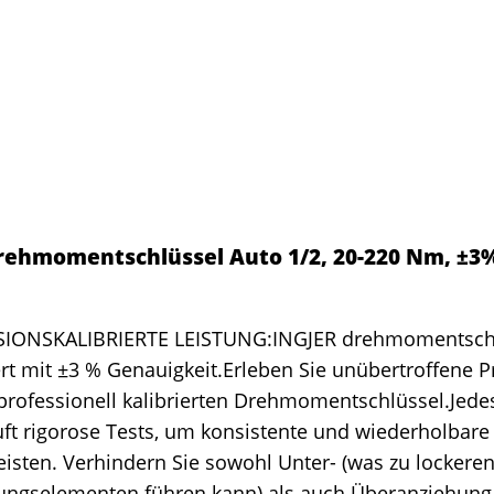
rehmomentschlüssel Auto 1/2, 20-220 Nm, ±3%
SIONSKALIBRIERTE LEISTUNG:INGJER drehmomentschlü
iert mit ±3 % Genauigkeit.Erleben Sie unübertroffene P
professionell kalibrierten Drehmomentschlüssel.Jed
ft rigorose Tests, um konsistente und wiederholbare
isten. Verhindern Sie sowohl Unter- (was zu lockere
ungselementen führen kann) als auch Überanziehung 