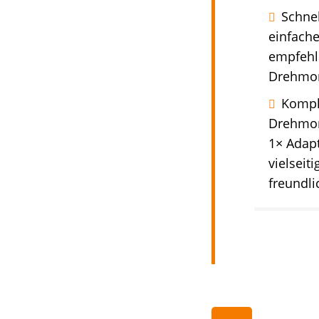
Schnel
einfach
empfehl
Drehmom
Kompl
Drehmom
1× Adapt
vielsei
freundl