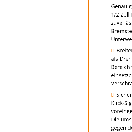
Genauigk
1/2 Zol
zuverläs
Bremstei
Unterwe
Breite
als Dreh
Bereich
einsetzb
Verschra
Sicher
Klick-Si
voreing
Die ums
gegen d