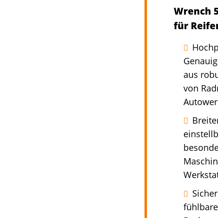
Wrench 5
für Reif
Hochpr
Genauigk
aus rob
von Rad
Autowerk
Breite
einstel
besonder
Maschin
Werkstat
Sicher
fühlbare