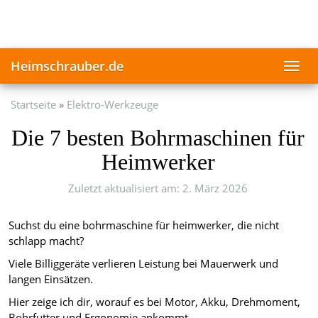
Skip
to
main
content
Heimschrauber.de
Toggl
navig
Startseite
Elektro-Werkzeuge
Die 7 besten Bohrmaschinen für
Heimwerker
Zuletzt aktualisiert am: 2. März 2026
Suchst du eine bohrmaschine für heimwerker, die nicht
schlapp macht?
Viele Billiggeräte verlieren Leistung bei Mauerwerk und
langen Einsätzen.
Hier zeige ich dir, worauf es bei Motor, Akku, Drehmoment,
Bohrfutter und Ergonomie ankommt.