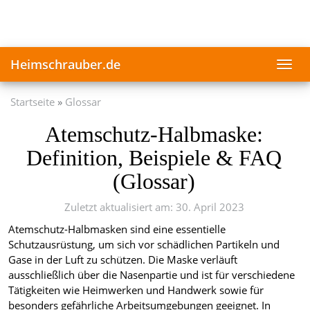
Skip
to
main
content
Heimschrauber.de
Toggl
navig
Startseite
Glossar
Atemschutz-Halbmaske:
Definition, Beispiele & FAQ
(Glossar)
Zuletzt aktualisiert am: 30. April 2023
Atemschutz-Halbmasken sind eine essentielle
Schutzausrüstung, um sich vor schädlichen Partikeln und
Gase in der Luft zu schützen. Die Maske verläuft
ausschließlich über die Nasenpartie und ist für verschiedene
Tätigkeiten wie Heimwerken und Handwerk sowie für
besonders gefährliche Arbeitsumgebungen geeignet. In