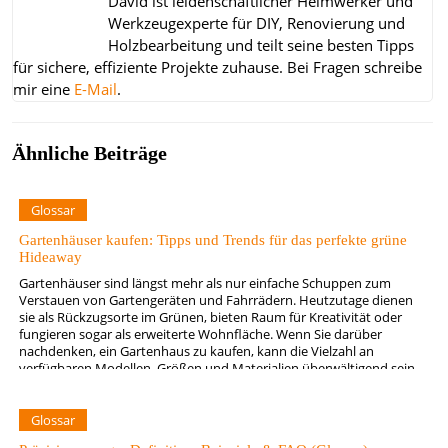
David ist leidenschaftlicher Heimwerker und
Werkzeugexperte für DIY, Renovierung und
Holzbearbeitung und teilt seine besten Tipps
für sichere, effiziente Projekte zuhause.
Bei Fragen schreibe
mir eine
E-Mail
.
Ähnliche Beiträge
Glossar
Gartenhäuser kaufen: Tipps und Trends für das perfekte grüne
Hideaway
Gartenhäuser sind längst mehr als nur einfache Schuppen zum
Verstauen von Gartengeräten und Fahrrädern. Heutzutage dienen
sie als Rückzugsorte im Grünen, bieten Raum für Kreativität oder
fungieren sogar als erweiterte Wohnfläche. Wenn Sie darüber
nachdenken, ein Gartenhaus zu kaufen, kann die Vielzahl an
verfügbaren Modellen, Größen und Materialien überwältigend sein.
Doch mit ein paar grundlegenden…
Glossar