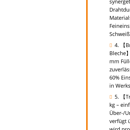
synerge
Drahtdu
Material
Feinein
Schweiße
4. 【Br
Bleche】
mm Fülld
zuverläs
60% Eins
in Werks
5. 【T
kg – ein
Über-/U
verfügt 
wird pro