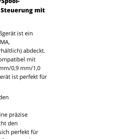
/Spool-
 Steuerung mit
erät ist ein
MMA,
ältlich) abdeckt.
kompatibel mit
8 mm/0,9 mm/1,0
t ist perfekt für
den
ne präzise
cht den
ich perfekt für