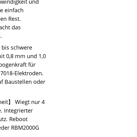
hwindigkeit und
e einfach
en Rest.
acht das
.
e bis schwere
it 0,8 mm und 1,0
bogenkraft für
E7018-Elektroden.
uf Baustellen oder
heit】 Wiegt nur 4
 Integrierter
tz. Reboot
 jeder RBM2000G