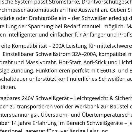
tische System passt Stromstärke, Drahtvorschubgesc
rchmesser automatisch an Ihre Auswahl an. Geben Si
stärke oder Drahtgröße ein – der Schweißer erledigt d
stellung der Spannung bei Bedarf manuell möglich. M
n intelligenter und einfacher für Anfänger und Profis
eite Kompatibilität – 200A Leistung für mittelschwer
 Einstellbarer Schweißstrom 32A–200A, kompatibel m
raht und Massivdraht. Hot-Start, Anti-Stick und Licht
sige Zündung. Funktionieren perfekt mit E6013- und 
chaltdauer unterstützt kontinuierliches Schweißen a
tätten.
ragbares 240V Schweißgerät – Leichtgewicht & Sicher
fach zu transportieren von der Werkbank zur Baustelle.
nterspannungs-, Überstrom- und Übertemperaturschu
über 14 Jahre Erfahrung im Bereich Schweißgeräte –
fessionell getestet für zuverlässige Leistung.