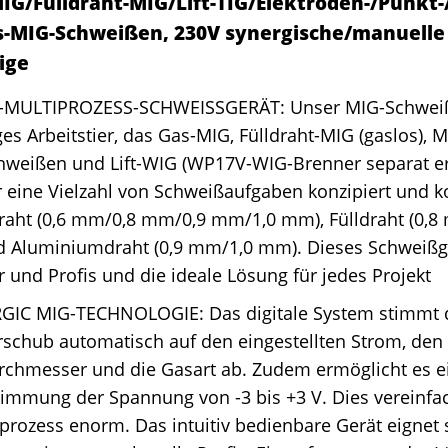
IG/Fülldraht-MIG/Lift-TIG/Elektroden-/Punkt-
s-MIG-Schweißen, 230V synergische/manuelle
ige
1-MULTIPROZESS-SCHWEISSGERÄT: Unser MIG-Schweißg
iges Arbeitstier, das Gas-MIG, Fülldraht-MIG (gaslos), 
weißen und Lift-WIG (WP17V-WIG-Brenner separat erh
ür eine Vielzahl von Schweißaufgaben konzipiert und 
raht (0,6 mm/0,8 mm/0,9 mm/1,0 mm), Fülldraht (0,
 Aluminiumdraht (0,9 mm/1,0 mm). Dieses Schweißgerä
 und Profis und die ideale Lösung für jedes Projekt
GIC MIG-TECHNOLOGIE: Das digitale System stimmt 
schub automatisch auf den eingestellten Strom, den
rchmesser und die Gasart ab. Zudem ermöglicht es ei
immung der Spannung von -3 bis +3 V. Dies vereinfa
rozess enorm. Das intuitiv bedienbare Gerät eignet s