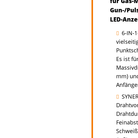
für Gas-M
Gun-/Pul
LED-Anze
6-IN-
vielseit
Punktsch
Es ist f
Massivd
mm) und
Anfänger
SYNER
Drahtvor
Drahtdu
Feinabst
Schweißp