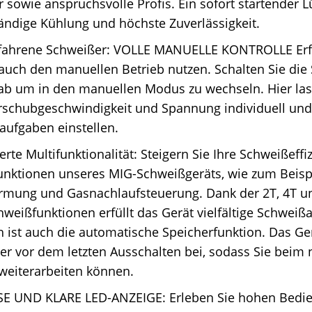
 sowie anspruchsvolle Profis. Ein sofort startender Lü
ändige Kühlung und höchste Zuverlässigkeit.
rfahrene Schweißer: VOLLE MANUELLE KONTROLLE Erf
uch den manuellen Betrieb nutzen. Schalten Sie die
 ab um in den manuellen Modus zu wechseln. Hier las
schubgeschwindigkeit und Spannung individuell und 
aufgaben einstellen.
erte Multifunktionalität: Steigern Sie Ihre Schweißeffi
unktionen unseres MIG-Schweißgeräts, wie zum Beispi
ormung und Gasnachlaufsteuerung. Dank der 2T, 4T u
weißfunktionen erfüllt das Gerät vielfältige Schwei
h ist auch die automatische Speicherfunktion. Das Ger
r vor dem letzten Ausschalten bei, sodass Sie beim 
weiterarbeiten können.
E UND KLARE LED-ANZEIGE: Erleben Sie hohen Bedie