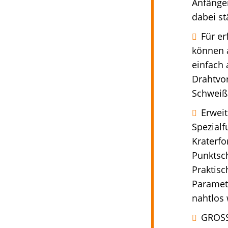
Anfänger
dabei st
Für e
können a
einfach
Drahtvor
Schweiß
Erweit
Spezialf
Kraterf
Punktsch
Praktisc
Paramete
nahtlos 
GROSS