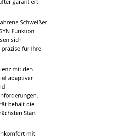
fter garantiert
ahrene Schweißer
 SYN Funktion
sen sich
präzise für Ihre
zienz mit den
el adaptiver
nd
ßanforderungen.
ät behält die
nächsten Start
nkomfort mit