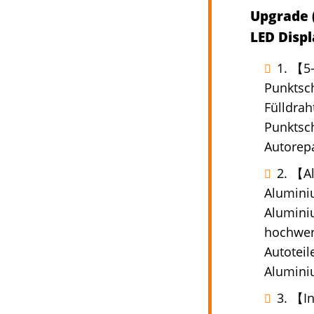
Upgrade (
LED Disp
1. 【5-
Punktsc
Fülldrah
Punktsch
Autorep
2. 【A
Alumini
Aluminiu
hochwer
Autoteil
Alumini
3. 【I