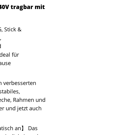
240V tragbar mit
, Stick &
,
d
deal für
Hause
 verbesserten
tabiles,
leche, Rahmen und
er und jetzt auch
atisch an】 Das