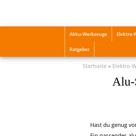
Skip
to
main
content
Akku-Werkzeuge
Elektro
Ratgeber
Startseite
Elektro-
Alu-
Hast du genug vo
Ein passendes alu