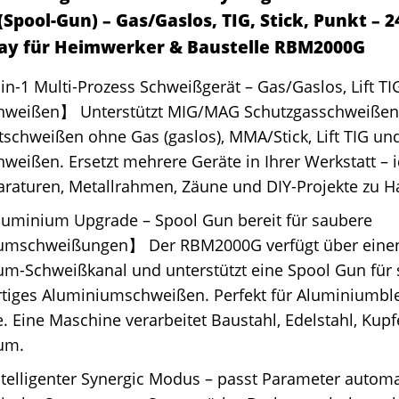
Spool-Gun) – Gas/Gaslos, TIG, Stick, Punkt – 
lay für Heimwerker & Baustelle RBM2000G
in-1 Multi-Prozess Schweißgerät – Gas/Gaslos, Lift TIG
hweißen】 Unterstützt MIG/MAG Schutzgasschweißen
tschweißen ohne Gas (gaslos), MMA/Stick, Lift TIG un
weißen. Ersetzt mehrere Geräte in Ihrer Werkstatt – i
araturen, Metallrahmen, Zäune und DIY-Projekte zu 
luminium Upgrade – Spool Gun bereit für saubere
umschweißungen】 Der RBM2000G verfügt über einen
m-Schweißkanal und unterstützt eine Spool Gun für s
tiges Aluminiumschweißen. Perfekt für Aluminiumb
e. Eine Maschine verarbeitet Baustahl, Edelstahl, Kupf
um.
ntelligenter Synergic Modus – passt Parameter autom