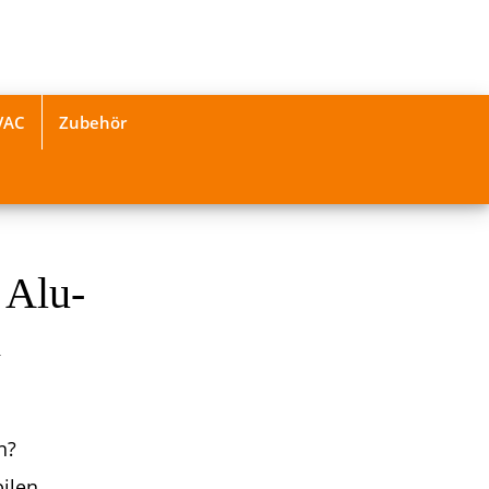
VAC
Zubehör
 Alu-
h
n?
bilen