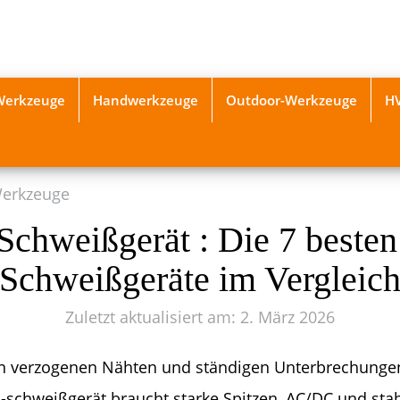
-Werkzeuge
Handwerkzeuge
Outdoor-Werkzeuge
H
Werkzeuge
Schweißgerät : Die 7 besten
Schweißgeräte im Vergleic
Zuletzt aktualisiert am: 2. März 2026
n verzogenen Nähten und ständigen Unterbrechunge
-schweißgerät braucht starke Spitzen, AC/DC und sta