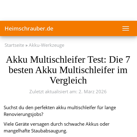
Skip
to
main
content
Heimschrauber.de
Toggl
navig
Startseite
Akku-Werkzeuge
Akku Multischleifer Test: Die 7
besten Akku Multischleifer im
Vergleich
Zuletzt aktualisiert am: 2. März 2026
Suchst du den perfekten akku multischleifer für lange
Renovierungsjobs?
Viele Geräte versagen durch schwache Akkus oder
mangelhafte Staubabsaugung.