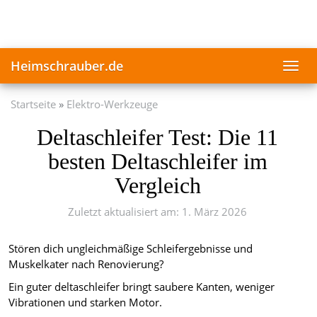
Skip
to
main
content
Heimschrauber.de
Toggl
navig
Startseite
Elektro-Werkzeuge
Deltaschleifer Test: Die 11
besten Deltaschleifer im
Vergleich
Zuletzt aktualisiert am: 1. März 2026
Stören dich ungleichmäßige Schleifergebnisse und
Muskelkater nach Renovierung?
Ein guter deltaschleifer bringt saubere Kanten, weniger
Vibrationen und starken Motor.