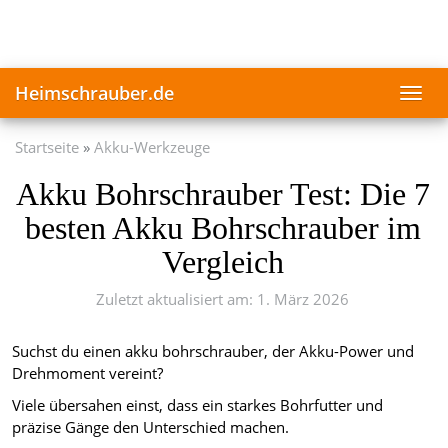
Skip
to
main
content
Heimschrauber.de
Toggl
navig
Startseite
Akku-Werkzeuge
Akku Bohrschrauber Test: Die 7
besten Akku Bohrschrauber im
Vergleich
Zuletzt aktualisiert am: 1. März 2026
Suchst du einen akku bohrschrauber, der Akku-Power und
Drehmoment vereint?
Viele übersahen einst, dass ein starkes Bohrfutter und
präzise Gänge den Unterschied machen.