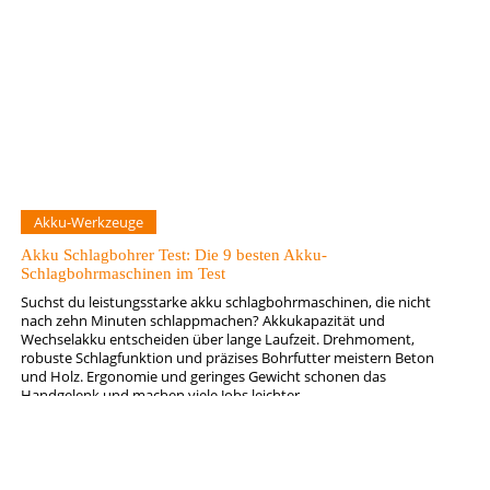
Akku-Werkzeuge
Akku Schlagbohrer Test: Die 9 besten Akku-
Schlagbohrmaschinen im Test
Suchst du leistungsstarke akku schlagbohrmaschinen, die nicht
nach zehn Minuten schlappmachen? Akkukapazität und
Wechselakku entscheiden über lange Laufzeit. Drehmoment,
robuste Schlagfunktion und präzises Bohrfutter meistern Beton
und Holz. Ergonomie und geringes Gewicht schonen das
Handgelenk und machen viele Jobs leichter.