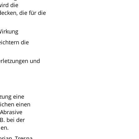
ird die
cken, die für die
Wirkung
ichtern die
erletzungen und
zung eine
ichen einen
 Abrasive
B. bei der
len.
rian, Trespa,