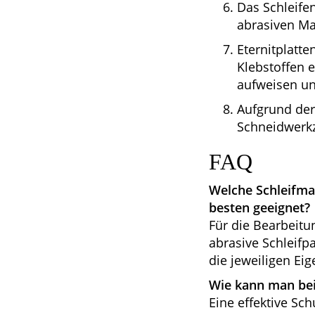
Das Schleifen
abrasiven Mat
Eternitplatt
Klebstoffen e
aufweisen un
Aufgrund der
Schneidwerkz
FAQ
Welche Schleifma
besten geeignet?
Für die Bearbeit
abrasive Schleifp
die jeweiligen Ei
Wie kann man be
Eine effektive Sch