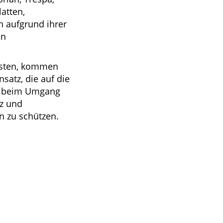
atten,
h aufgrund ihrer
en
eisten, kommen
satz, die auf die
g, beim Umgang
z und
n zu schützen.