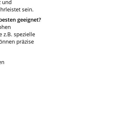
z und
rleistet sein.
besten geeignet?
hohen
 z.B. spezielle
önnen präzise
en