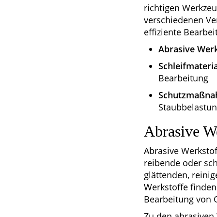
richtigen Werkzeu
verschiedenen Ve
effiziente Bearbe
Abrasive Werk
Schleifmateria
Bearbeitung
Schutzmaßna
Staubbelastu
Abrasive We
Abrasive Werkstof
reibende oder sc
glättenden, reini
Werkstoffe finden
Bearbeitung von O
Zu den abrasiven 