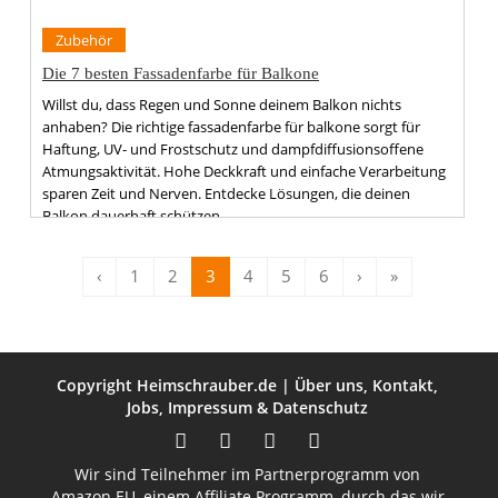
Zubehör
Die 7 besten Fassadenfarbe für Balkone
Willst du, dass Regen und Sonne deinem Balkon nichts
anhaben? Die richtige fassadenfarbe für balkone sorgt für
Haftung, UV- und Frostschutz und dampfdiffusionsoffene
Atmungsaktivität. Hohe Deckkraft und einfache Verarbeitung
sparen Zeit und Nerven. Entdecke Lösungen, die deinen
Balkon dauerhaft schützen.
‹
1
2
3
4
5
6
›
»
Copyright
Heimschrauber.de
|
Über uns
,
Kontakt
,
Jobs
,
Impressum
&
Datenschutz
Wir sind Teilnehmer im Partnerprogramm von
Amazon EU, einem Affiliate Programm, durch das wir