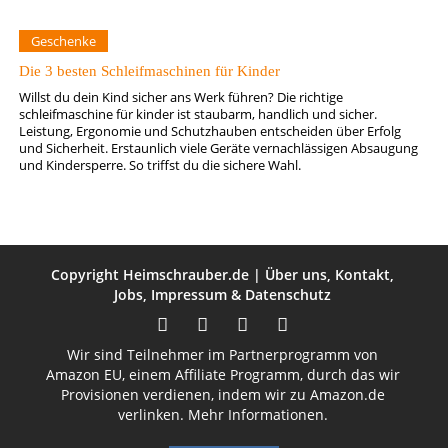
Geschenke
Die 3 besten Schleifmaschinen für Kinder
Willst du dein Kind sicher ans Werk führen? Die richtige
schleifmaschine für kinder ist staubarm, handlich und sicher.
Leistung, Ergonomie und Schutzhauben entscheiden über Erfolg
und Sicherheit. Erstaunlich viele Geräte vernachlässigen Absaugung
und Kindersperre. So triffst du die sichere Wahl.
Copyright
Heimschrauber.de
|
Über uns
,
Kontakt
,
Jobs
,
Impressum
&
Datenschutz
Wir sind Teilnehmer im Partnerprogramm von
Amazon EU, einem Affiliate Programm, durch das wir
Provisionen verdienen, indem wir zu Amazon.de
verlinken.
Mehr Informationen.