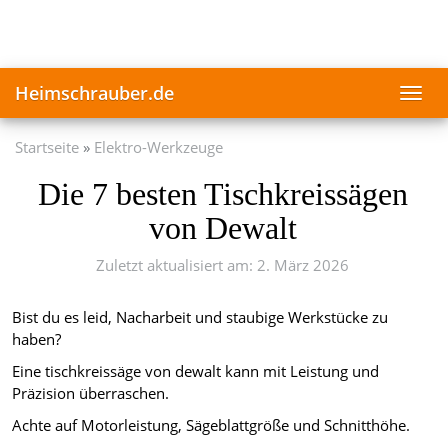
Skip
to
main
content
Heimschrauber.de
Toggl
navig
Startseite
Elektro-Werkzeuge
Die 7 besten Tischkreissägen
von Dewalt
Zuletzt aktualisiert am: 2. März 2026
Bist du es leid, Nacharbeit und staubige Werkstücke zu
haben?
Eine tischkreissäge von dewalt kann mit Leistung und
Präzision überraschen.
Achte auf Motorleistung, Sägeblattgröße und Schnitthöhe.