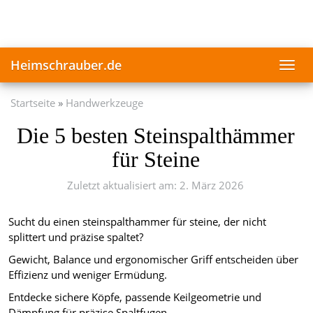
Skip
to
main
content
Heimschrauber.de
Toggl
navig
Startseite
Handwerkzeuge
Die 5 besten Steinspalthämmer
für Steine
Zuletzt aktualisiert am: 2. März 2026
Sucht du einen steinspalthammer für steine, der nicht
splittert und präzise spaltet?
Gewicht, Balance und ergonomischer Griff entscheiden über
Effizienz und weniger Ermüdung.
Entdecke sichere Köpfe, passende Keilgeometrie und
Dämpfung für präzise Spaltfugen.