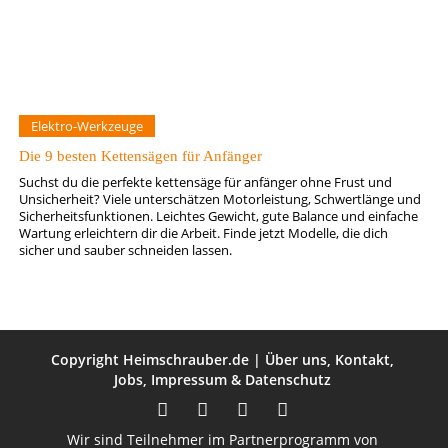
Elektro-Werkzeuge
Die 9 besten Kettensägen für Anfänger
Suchst du die perfekte kettensäge für anfänger ohne Frust und
Unsicherheit? Viele unterschätzen Motorleistung, Schwertlänge und
Sicherheitsfunktionen. Leichtes Gewicht, gute Balance und einfache
Wartung erleichtern dir die Arbeit. Finde jetzt Modelle, die dich
sicher und sauber schneiden lassen.
Copyright
Heimschrauber.de
|
Über uns
,
Kontakt
,
Jobs
,
Impressum
&
Datenschutz
Wir sind Teilnehmer im Partnerprogramm von