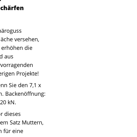
Schärfen
häroguss
läche versehen,
n erhöhen die
nd aus
ervorragenden
erigen Projekte!
nn Sie den 7,1 x
m. Backenöffnung:
 20 kN.
ör dieses
nem Satz Muttern,
 für eine