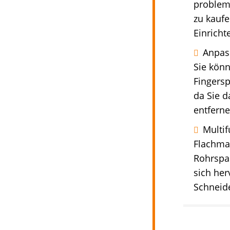
probleml
zu kaufe
Einricht
Anpas
Sie könn
Fingersp
da Sie d
entfern
Multif
Flachmat
Rohrspan
sich her
Schneid