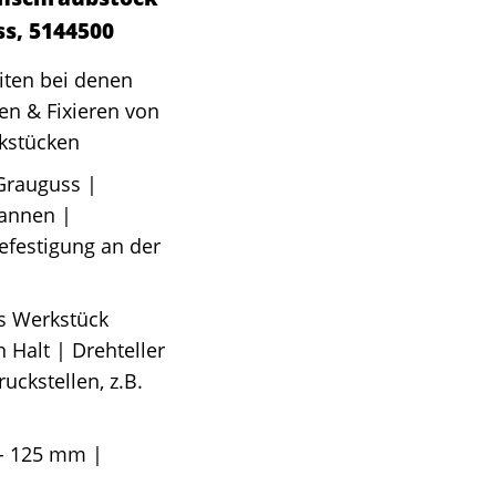
s, 5144500
iten bei denen
en & Fixieren von
kstücken
Grauguss |
pannen |
efestigung an der
s Werkstück
Halt | Drehteller
ckstellen, z.B.
 - 125 mm |