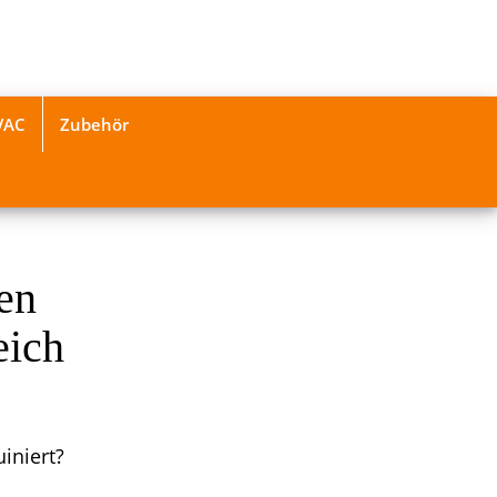
VAC
Zubehör
en
eich
iniert?