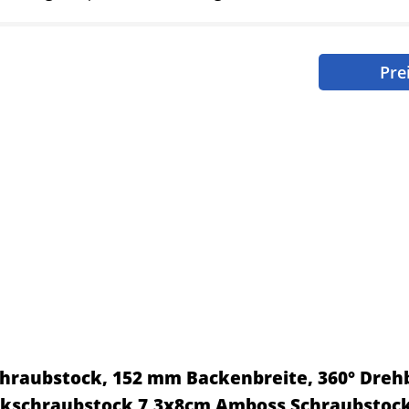
Pre
hraubstock, 152 mm Backenbreite, 360° Dreh
schraubstock 7,3x8cm Amboss Schraubstoc