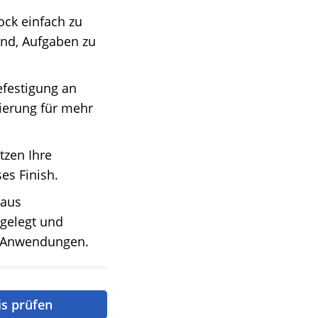
ock einfach zu
ind, Aufgaben zu
efestigung an
ierung für mehr
zen Ihre
es Finish.
 aus
sgelegt und
on Anwendungen.
is prüfen