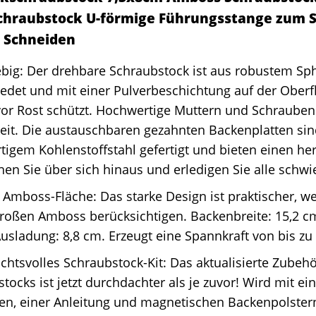
schraubstock U-förmige Führungsstange zum 
n Schneiden
ebig: Der drehbare Schraubstock ist aus robustem Sp
det und mit einer Pulverbeschichtung auf der Oberf
vor Rost schützt. Hochwertige Muttern und Schraube
eit. Die austauschbaren gezahnten Backenplatten si
igem Kohlenstoffstahl gefertigt und bieten einen h
hen Sie über sich hinaus und erledigen Sie alle schwi
Amboss-Fläche: Das starke Design ist praktischer, we
großen Amboss berücksichtigen. Backenbreite: 15,2 c
usladung: 8,8 cm. Erzeugt eine Spannkraft von bis zu
chtsvolles Schraubstock-Kit: Das aktualisierte Zubeh
tocks ist jetzt durchdachter als je zuvor! Wird mit ei
en, einer Anleitung und magnetischen Backenpolstern