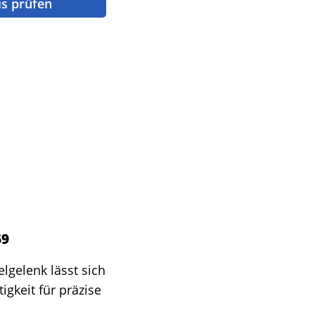
is prüfen
69
gelenk lässt sich
igkeit für präzise