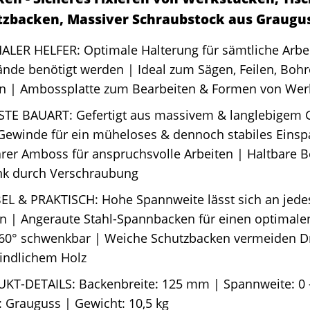
tzbacken, Massiver Schraubstock aus Graugus
ALER HELFER: Optimale Halterung für sämtliche Arbe
nde benötigt werden | Ideal zum Sägen, Feilen, Bohr
en | Ambossplatte zum Bearbeiten & Formen von Wer
TE BAUART: Gefertigt aus massivem & langlebigem 
 Gewinde für ein müheloses & dennoch stabiles Eins
rer Amboss für anspruchsvolle Arbeiten | Haltbare B
k durch Verschraubung
BEL & PRAKTISCH: Hohe Spannweite lässt sich an jede
 | Angeraute Stahl-Spannbacken für einen optimalen 
360° schwenkbar | Weiche Schutzbacken vermeiden Dru
indlichem Holz
KT-DETAILS: Backenbreite: 125 mm | Spannweite: 0
: Grauguss | Gewicht: 10,5 kg