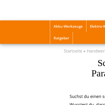
Skip
to
main
content
Akku-Werkzeuge
Elektro
Ratgeber
Startseite
Handwer
S
Par
Suchst du einen s
Wusstest du, dass 