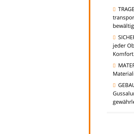
TRAGBA
transpor
bewältig
SICHE
jeder O
Komfort
MATER
Material
GEBAU
Gussalum
gewährle