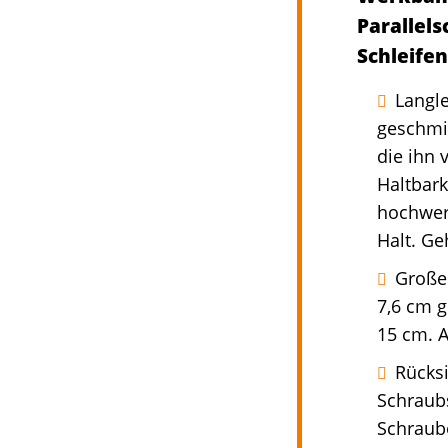
Parallel
Schleife
Langl
geschmie
die ihn 
Haltbark
hochwert
Halt. Ge
Große 
7,6 cm 
15 cm. A
Rücksi
Schraubs
Schraub