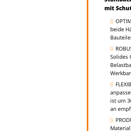
mit Schu
OPTIM
beide Hä
Bauteil
ROBUS
Solides
Belastba
Werkban
FLEXI
anpassen
ist um 
an empf
PRODU
Material