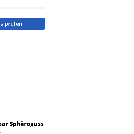
is prüfen
bar Sphäroguss
k