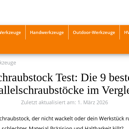
-Werkzeuge
Handwerkzeuge
Outdoor-Werkzeuge
H
kzeuge
chraubstock Test: Die 9 best
allelschraubstöcke im Vergl
Zuletzt aktualisiert am: 1. März 2026
chraubstock, der nicht wackelt oder dein Werkstück ru
schlechtes Material Präzision und Haltbarkeit killt?