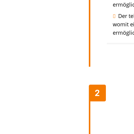
ermögli
Der te
womit ei
ermöglic