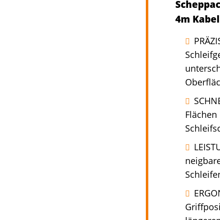
Scheppac
4m Kabel
PRÄZIS
Schleifg
untersch
Oberflä
SCHNE
Flächen 
Schleifs
LEISTU
neigbare
Schleif
ERGON
Griffpos