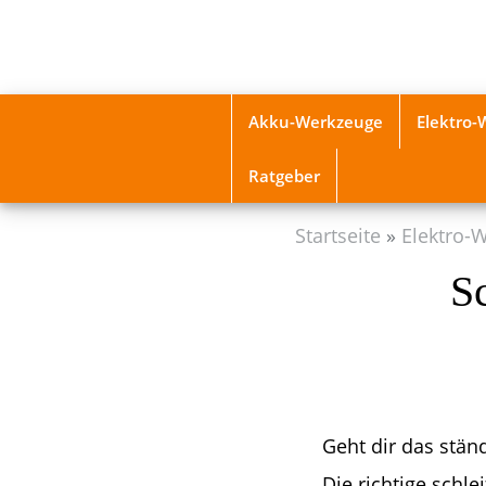
Skip
to
main
content
Akku-Werkzeuge
Elektro
Ratgeber
Startseite
Elektro-
Sc
Geht dir das stä
Die richtige schle