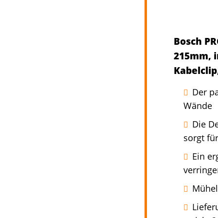
Bosch PRO
215mm, in
Kabelcli
Der pa
Wände
Die D
sorgt f
Ein e
verring
Mühel
Liefer