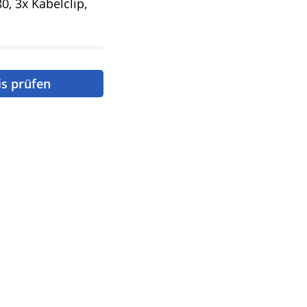
0, 3x Kabelclip,
is prüfen