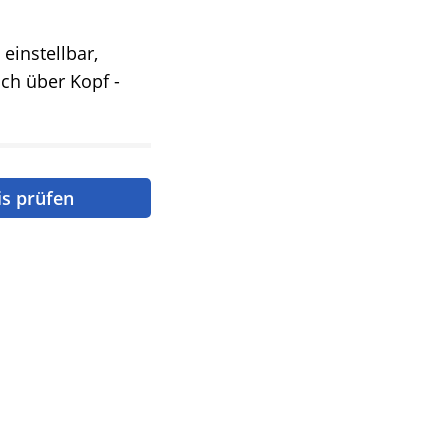
 einstellbar,
uch über Kopf -
is prüfen