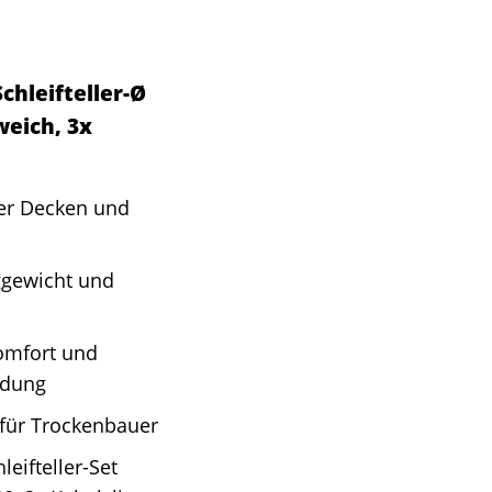
chleifteller-Ø
weich, 3x
über Decken und
ggewicht und
omfort und
ndung
 für Trockenbauer
eifteller-Set