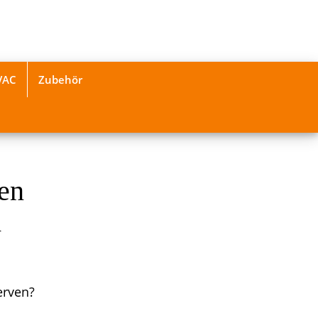
VAC
Zubehör
ten
h
erven?