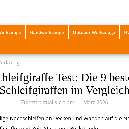
-Werkzeuge
Handwerkzeuge
Outdoor-Werkzeuge
H
Werkzeuge
hleifgiraffe Test: Die 9 bes
Schleifgiraffen im Vergleic
Zuletzt aktualisiert am: 1. März 2026
ndige Nachschleifen an Decken und Wänden auf die N
ifgiraffe spart Zeit, Staub und Rückstände.