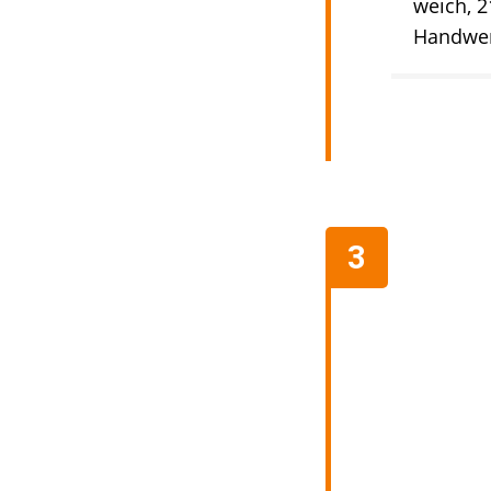
weich, 2
Handwer