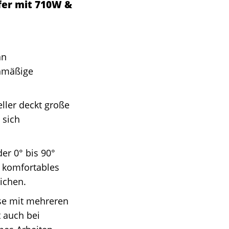
fer mit 710W &
an
chmäßige
ller deckt große
 sich
er 0° bis 90°
n komfortables
ichen.
e mit mehreren
t auch bei