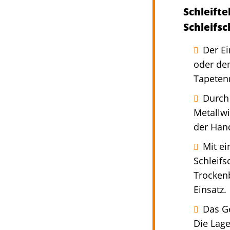
Schleifte
Schleifsc
Der Ei
oder de
Tapeten
Durch
Metallwi
der Han
Mit ei
Schleif
Trockenb
Einsatz.
Das Ge
Die Lage