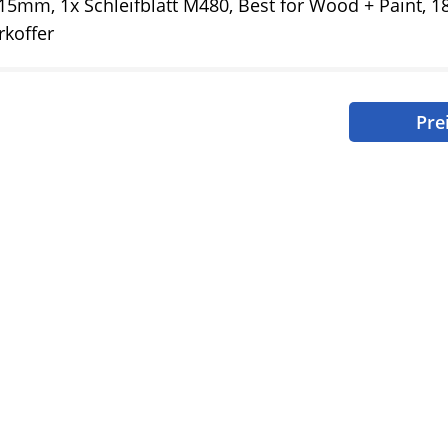
15mm, 1x Schleifblatt M480, Best for Wood + Paint, 18
koffer
Pre