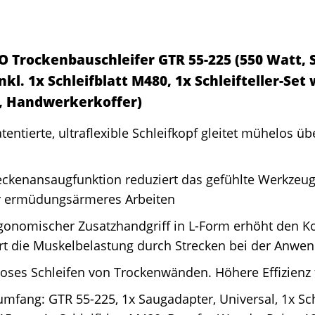
 Trockenbauschleifer GTR 55-225 (550 Watt, S
kl. 1x Schleifblatt M480, 1x Schleifteller-Set 
p, Handwerkerkoffer)
tentierte, ultraflexible Schleifkopf gleitet mühelos 
eckenansaugfunktion reduziert das gefühlte Werkzeu
ür ermüdungsärmeres Arbeiten
rgonomischer Zusatzhandgriff in L-Form erhöht den K
ert die Muskelbelastung durch Strecken bei der Anwe
oses Schleifen von Trockenwänden. Höhere Effizienz
umfang: GTR 55-225, 1x Saugadapter, Universal, 1x Schl