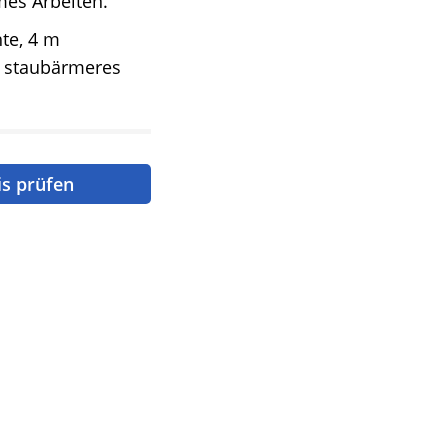
mes Arbeiten.
te, 4 m
r staubärmeres
is prüfen