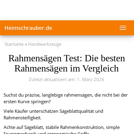
Skip
to
main
content
Heimschrauber.de
Toggl
navig
Startseite
Handwerkzeuge
Rahmensägen Test: Die besten
Rahmensägen im Vergleich
Zuletzt aktualisiert am: 1. März 2026
Suchst du präzise, langlebige rahmensägen, die nicht bei der
ersten Kurve springen?
Viele Käufer unterschätzen Sägeblattqualität und
Rahmensteifigkeit.
Achte auf Sägeblatt, stabile Rahmenkonstruktion, simple
Spannmechanik und ergonomische Griffe.