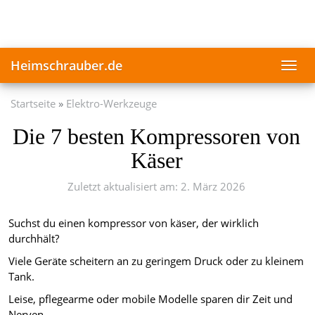
Skip
to
main
content
Heimschrauber.de
Toggl
navig
Startseite
Elektro-Werkzeuge
Die 7 besten Kompressoren von
Käser
Zuletzt aktualisiert am: 2. März 2026
Suchst du einen kompressor von käser, der wirklich
durchhält?
Viele Geräte scheitern an zu geringem Druck oder zu kleinem
Tank.
Leise, pflegearme oder mobile Modelle sparen dir Zeit und
Nerven.