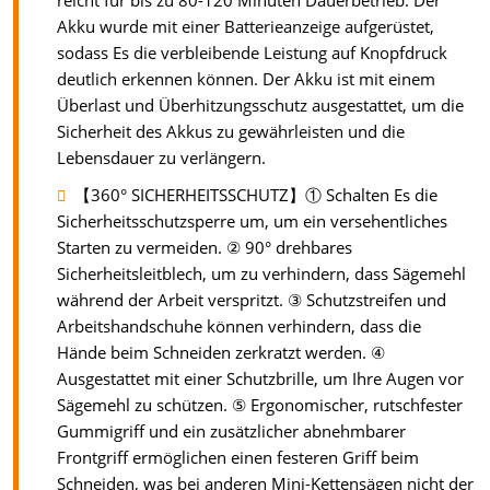
reicht für bis zu 80-120 Minuten Dauerbetrieb. Der
Akku wurde mit einer Batterieanzeige aufgerüstet,
sodass Es die verbleibende Leistung auf Knopfdruck
deutlich erkennen können. Der Akku ist mit einem
Überlast und Überhitzungsschutz ausgestattet, um die
Sicherheit des Akkus zu gewährleisten und die
Lebensdauer zu verlängern.
【360° SICHERHEITSSCHUTZ】① Schalten Es die
Sicherheitsschutzsperre um, um ein versehentliches
Starten zu vermeiden. ② 90° drehbares
Sicherheitsleitblech, um zu verhindern, dass Sägemehl
während der Arbeit verspritzt. ③ Schutzstreifen und
Arbeitshandschuhe können verhindern, dass die
Hände beim Schneiden zerkratzt werden. ④
Ausgestattet mit einer Schutzbrille, um Ihre Augen vor
Sägemehl zu schützen. ⑤ Ergonomischer, rutschfester
Gummigriff und ein zusätzlicher abnehmbarer
Frontgriff ermöglichen einen festeren Griff beim
Schneiden, was bei anderen Mini-Kettensägen nicht der