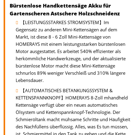
Bürstenlose Handkettensäge Akku für
Gartenscheren Astschere Holzschneidenz
【LEISTUNGSSTARKES STROMSYSTEM】Im
Gegensatz zu anderen Mini-Kettensägen auf dem
Markt, ist diese 8 - 6 Zoll Mini-Kettensäge von
HOMERAYS mit einem leistungsstarken bürstenlosen
Motor ausgestattet. Es arbeitet 540% effizienter als
herkömmliche Handwerkzeuge, und der aktualisierte
bürstenlose Motor macht diese Mini-Kettensäge
schnurlos 89% weniger Verschleiß und 310% längere
Lebensdauer.
【AUTOMATISCHES BETANKUNGSSYSTEM &
KETTENSPANNKNOPF】HOMERAYS 8-Zoll mhandheld
Kettensäge verfügt über ein neues automatisches
Ölsystem und Kettenspannknopf-Technologie. Der
Schmieröltank macht mühsame Schritte und Häufigkeit
des Nachfüllens überflüssig. Alles, was Es tun müssen,
ist, Schmiermittel in den Tank zu geben und die Kette