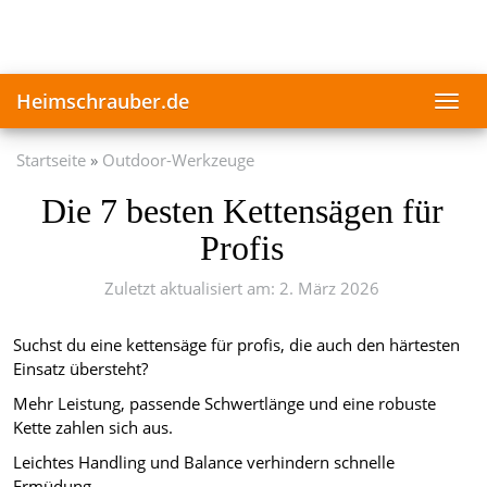
Skip
to
main
content
Heimschrauber.de
Toggl
navig
Startseite
Outdoor-Werkzeuge
Die 7 besten Kettensägen für
Profis
Zuletzt aktualisiert am: 2. März 2026
Suchst du eine kettensäge für profis, die auch den härtesten
Einsatz übersteht?
Mehr Leistung, passende Schwertlänge und eine robuste
Kette zahlen sich aus.
Leichtes Handling und Balance verhindern schnelle
Ermüdung.