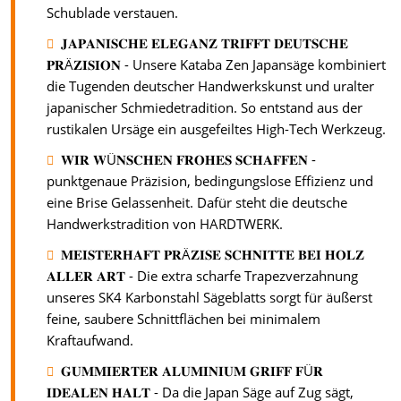
Schublade verstauen.
𝐉𝐀𝐏𝐀𝐍𝐈𝐒𝐂𝐇𝐄 𝐄𝐋𝐄𝐆𝐀𝐍𝐙 𝐓𝐑𝐈𝐅𝐅𝐓 𝐃𝐄𝐔𝐓𝐒𝐂𝐇𝐄
𝐏𝐑Ä𝐙𝐈𝐒𝐈𝐎𝐍 - Unsere Kataba Zen Japansäge kombiniert
die Tugenden deutscher Handwerkskunst und uralter
japanischer Schmiedetradition. So entstand aus der
rustikalen Ursäge ein ausgefeiltes High-Tech Werkzeug.
𝐖𝐈𝐑 𝐖Ü𝐍𝐒𝐂𝐇𝐄𝐍 𝐅𝐑𝐎𝐇𝐄𝐒 𝐒𝐂𝐇𝐀𝐅𝐅𝐄𝐍 -
punktgenaue Präzision, bedingungslose Effizienz und
eine Brise Gelassenheit. Dafür steht die deutsche
Handwerkstradition von HARDTWERK.
𝐌𝐄𝐈𝐒𝐓𝐄𝐑𝐇𝐀𝐅𝐓 𝐏𝐑Ä𝐙𝐈𝐒𝐄 𝐒𝐂𝐇𝐍𝐈𝐓𝐓𝐄 𝐁𝐄𝐈 𝐇𝐎𝐋𝐙
𝐀𝐋𝐋𝐄𝐑 𝐀𝐑𝐓 - Die extra scharfe Trapezverzahnung
unseres SK4 Karbonstahl Sägeblatts sorgt für äußerst
feine, saubere Schnittflächen bei minimalem
Kraftaufwand.
𝐆𝐔𝐌𝐌𝐈𝐄𝐑𝐓𝐄𝐑 𝐀𝐋𝐔𝐌𝐈𝐍𝐈𝐔𝐌 𝐆𝐑𝐈𝐅𝐅 𝐅Ü𝐑
𝐈𝐃𝐄𝐀𝐋𝐄𝐍 𝐇𝐀𝐋𝐓 - Da die Japan Säge auf Zug sägt,