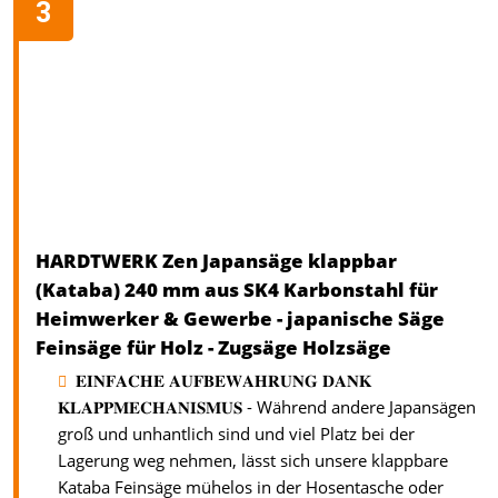
HARDTWERK Zen Japansäge klappbar
(Kataba) 240 mm aus SK4 Karbonstahl für
Heimwerker & Gewerbe - japanische Säge
Feinsäge für Holz - Zugsäge Holzsäge
𝐄𝐈𝐍𝐅𝐀𝐂𝐇𝐄 𝐀𝐔𝐅𝐁𝐄𝐖𝐀𝐇𝐑𝐔𝐍𝐆 𝐃𝐀𝐍𝐊
𝐊𝐋𝐀𝐏𝐏𝐌𝐄𝐂𝐇𝐀𝐍𝐈𝐒𝐌𝐔𝐒 - Während andere Japansägen
groß und unhantlich sind und viel Platz bei der
Lagerung weg nehmen, lässt sich unsere klappbare
Kataba Feinsäge mühelos in der Hosentasche oder