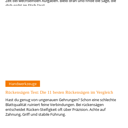
Zeit bei wechselnden Aufgaben. Bleib dran und finde die Säge, die
dich nicht im Stich lässt.
Handwerkzeuge
Rückensägen Test: Die 11 besten Rückensägen im Vergleich
Hast du genug von ungenauen Gehrungen? Schon eine schlechte
Blattqualität ruiniert feine Verbindungen. Bei rückensägen
entscheidet Rücken-Steifigkeit oft über Präzision. Achte auf
Zahnung, Griff und stabile Führung.