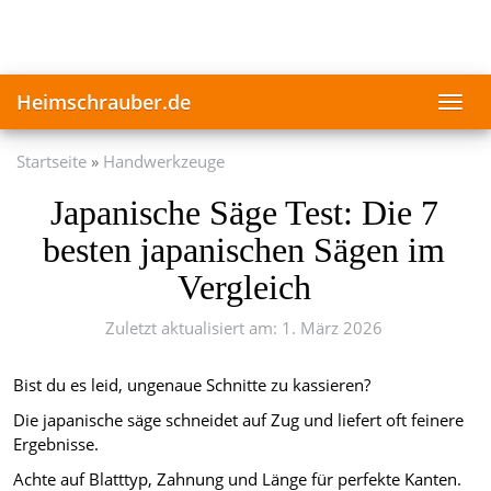
Skip
to
main
content
Heimschrauber.de
Toggl
navig
Startseite
Handwerkzeuge
Japanische Säge Test: Die 7
besten japanischen Sägen im
Vergleich
Zuletzt aktualisiert am: 1. März 2026
Bist du es leid, ungenaue Schnitte zu kassieren?
Die japanische säge schneidet auf Zug und liefert oft feinere
Ergebnisse.
Achte auf Blatttyp, Zahnung und Länge für perfekte Kanten.