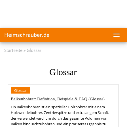
Skip
to
main
content
Heimschrauber.de
Toggl
navig
Startseite
Glossar
Glossar
Glossar
Balkenbohrer: Definition, Beispiele & FAQ (Glossar)
Ein Balkenbohrer ist ein spezieller Holzbohrer mit einem
Holzwendelbohrer, Zentrierspitze und extralangem Schaft,
der verwendet wird, um durch das gesamte Volumen von
Balken hindurchzubohren und ein präziseres Ergebnis zu