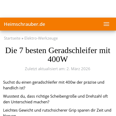
Skip
to
main
content
Heimschrauber.de
Toggl
navig
Startseite
Elektro-Werkzeuge
Die 7 besten Geradschleifer mit
400W
Zuletzt aktualisiert am: 2. März 2026
Suchst du einen geradschleifer mit 400w der präzise und
handlich ist?
Wusstest du, dass richtige Scheibengröße und Drehzahl oft
den Unterschied machen?
Leichtes Gewicht und rutschsicherer Grip sparen dir Zeit und
Nerven.