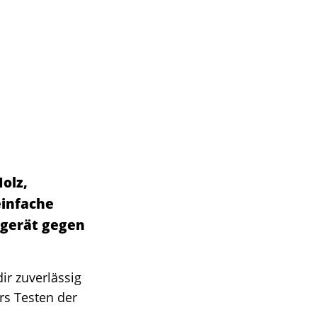
olz,
einfache
gerät gegen
 dir zuverlässig
rs Testen der