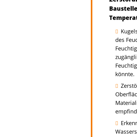
Baustell
Tempera
Kugel
des Feuc
Feuchtig
zugängli
Feuchti
könnte.
Zerstö
Oberflä
Material
empfind
Erken
Wassers