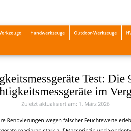
-Werkzeuge
Handwerkzeuge
Outdoor-Werkzeuge
H
gkeitsmessgeräte Test: Die 
htigkeitsmessgeräte im Verg
Zuletzt aktualisiert am: 1. März 2026
ure Renovierungen wegen falscher Feuchtewerte erleb
geräte reagieren stark auf Messprinzip und Sondenty