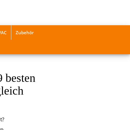
VAC
Zubehör
9 besten
leich
t?
p.