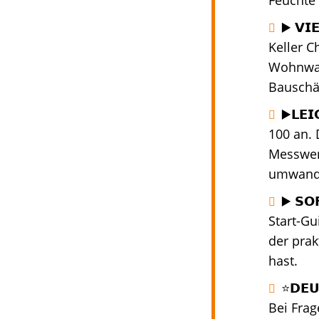
Feuchte 
▶️ 𝗩𝗜
Keller C
Wohnwag
Bauschä
▶️𝗟𝗘
100 an.
Messwert
umwande
▶️ 𝗦
Start-Gu
der prak
hast.
⭐️𝗗𝗘
Bei Fra