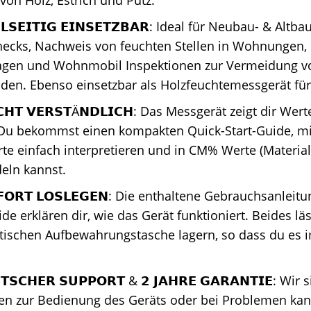
von Holz, Estrich und Putz.
𝗘𝗟𝗦𝗘𝗜𝗧𝗜𝗚 𝗘𝗜𝗡𝗦𝗘𝗧𝗭𝗕𝗔𝗥: Ideal für Neubau- & Al
hecks, Nachweis von feuchten Stellen in Wohnungen,
en und Wohnmobil Inspektionen zur Vermeidung v
den. Ebenso einsetzbar als Holzfeuchtemessgerät für
𝗖𝗛𝗧 𝗩𝗘𝗥𝗦𝗧Ä𝗡𝗗𝗟𝗜𝗖𝗛: Das Messgerät zeigt dir We
 Du bekommst einen kompakten Quick-Start-Guide, m
e einfach interpretieren und in CM% Werte (Material
ln kannst.
𝗙𝗢𝗥𝗧 𝗟𝗢𝗦𝗟𝗘𝗚𝗘𝗡: Die enthaltene Gebrauchsanlei
ide erklären dir, wie das Gerät funktioniert. Beides läss
tischen Aufbewahrungstasche lagern, so dass du es i
𝗧𝗦𝗖𝗛𝗘𝗥 𝗦𝗨𝗣𝗣𝗢𝗥𝗧 & 𝟮 𝗝𝗔𝗛𝗥𝗘 𝗚𝗔𝗥𝗔𝗡𝗧𝗜𝗘: Wi
gen zur Bedienung des Geräts oder bei Problemen kan