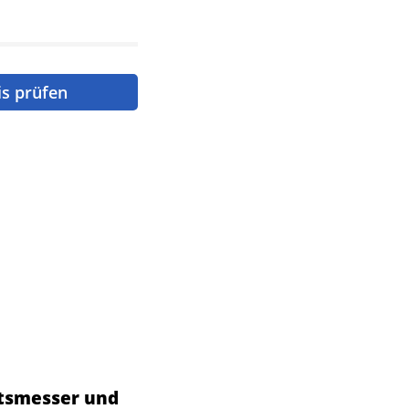
is prüfen
tsmesser und