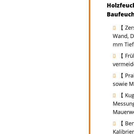
Holzfeuc
Baufeuch
【 Zer
Wand, De
mm Tief
【 Frü
vermeide
【 Prak
sowie Mi
【 Kug
Messunge
Mauerwe
【 Ben
Kalibrie