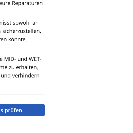
teure Reparaturen
misst sowohl an
 sicherzustellen,
ren könnte,
rte MID- und WET-
me zu erhalten,
, und verhindern
is prüfen