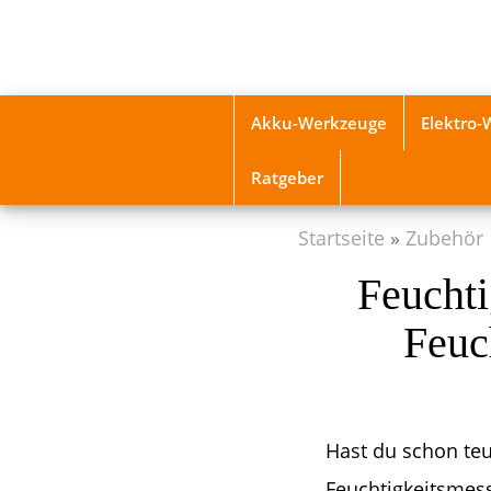
Skip
to
main
content
Akku-Werkzeuge
Elektro
Ratgeber
Startseite
Zubehör
Feuchti
Feuc
Hast du schon te
Feuchtigkeitsmess