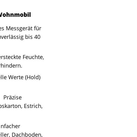
 Wohnmobil
s Messgerät für
verlässig bis 40
rsteckte Feuchte,
rhindern.
lle Werte (Hold)
 Präzise
karton, Estrich,
infacher
eller, Dachboden,