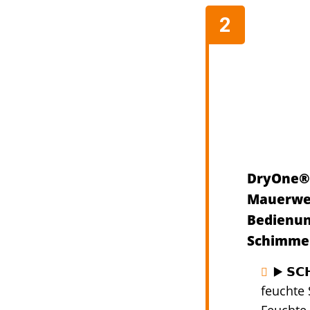
DryOne® 
Mauerwer
Bedienun
Schimmel
▶️ 𝗦𝗖
feuchte 