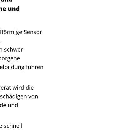
me und
lförmige Sensor
e
ch schwer
rborgene
elbildung führen
erät wird die
eschädigen von
nde und
e schnell