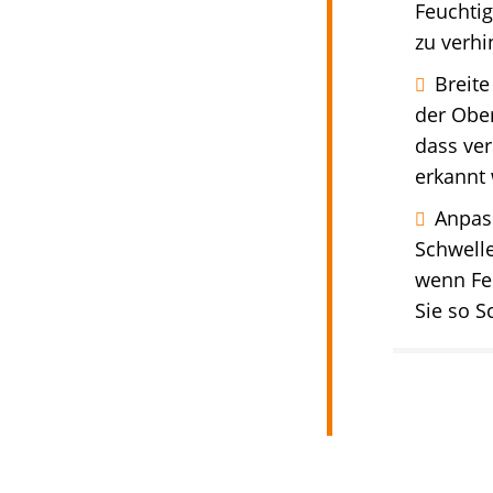
Feuchti
zu verhi
Breit
der Ober
dass ver
erkannt 
Anpass
Schwelle
wenn Feu
Sie so S