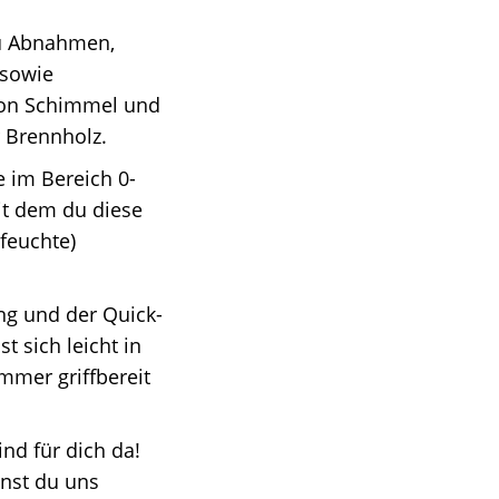
tbau Abnahmen,
 sowie
on Schimmel und
 Brennholz.
rte im Bereich 0-
it dem du diese
feuchte)
tung und der Quick-
t sich leicht in
mmer griffbereit
r sind für dich da!
nst du uns