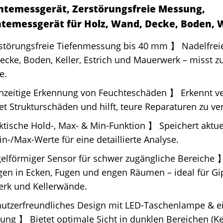
htemessgerät, Zerstörungsfreie Messung,
temessgerät für Holz, Wand, Decke, Boden,
störungsfreie Tiefenmessung bis 40 mm 】 Nadelfreie
cke, Boden, Keller, Estrich und Mauerwerk – misst zu
e.
hzeitige Erkennung von Feuchteschäden 】 Erkennt ve
t Strukturschäden und hilft, teure Reparaturen zu ve
tische Hold-, Max- & Min-Funktion 】 Speichert aktue
n-/Max-Werte für eine detaillierte Analyse.
elförmiger Sensor für schwer zugängliche Bereiche 】
n in Ecken, Fugen und engen Räumen – ideal für Gips
rk und Kellerwände.
utzerfreundliches Design mit LED-Taschenlampe & e
rung 】 Bietet optimale Sicht in dunklen Bereichen (K