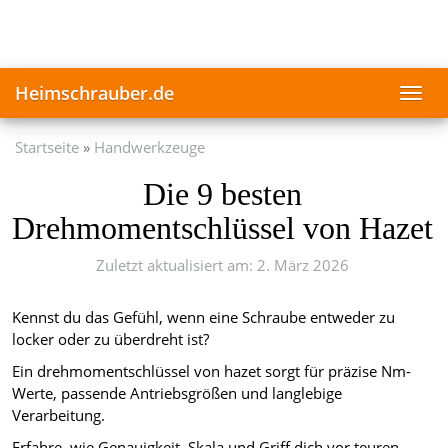
Skip
to
main
content
Heimschrauber.de
Toggl
navig
Startseite
Handwerkzeuge
Die 9 besten
Drehmomentschlüssel von Hazet
Zuletzt aktualisiert am: 2. März 2026
Kennst du das Gefühl, wenn eine Schraube entweder zu
locker oder zu überdreht ist?
Ein drehmomentschlüssel von hazet sorgt für präzise Nm-
Werte, passende Antriebsgrößen und langlebige
Verarbeitung.
Erfahre, wie Genauigkeit, Skala und Griff dich vor teuren