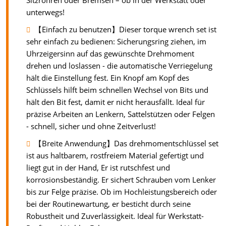
Sitzrohren oder Bremsen – ob in der Werkstatt oder
unterwegs!
【Einfach zu benutzen】Dieser torque wrench set ist
sehr einfach zu bedienen: Sicherungsring ziehen, im
Uhrzeigersinn auf das gewünschte Drehmoment
drehen und loslassen - die automatische Verriegelung
hält die Einstellung fest. Ein Knopf am Kopf des
Schlüssels hilft beim schnellen Wechsel von Bits und
hält den Bit fest, damit er nicht herausfällt. Ideal für
präzise Arbeiten an Lenkern, Sattelstützen oder Felgen
- schnell, sicher und ohne Zeitverlust!
【Breite Anwendung】Das drehmomentschlüssel set
ist aus haltbarem, rostfreiem Material gefertigt und
liegt gut in der Hand, Er ist rutschfest und
korrosionsbeständig. Er sichert Schrauben vom Lenker
bis zur Felge präzise. Ob im Hochleistungsbereich oder
bei der Routinewartung, er besticht durch seine
Robustheit und Zuverlässigkeit. Ideal für Werkstatt-