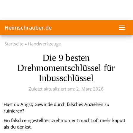
Skip
to
main
content
Heimschrauber.de
Toggl
navig
Startseite
Handwerkzeuge
Die 9 besten
Drehmomentschlüssel für
Inbusschlüssel
Zuletzt aktualisiert am: 2. März 2026
Hast du Angst, Gewinde durch falsches Anziehen zu
ruinieren?
Ein falsch eingestelltes Drehmoment macht oft mehr kaputt
als du denkst.