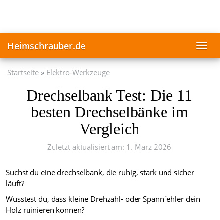
Skip
to
main
content
Heimschrauber.de
Toggl
navig
Startseite
Elektro-Werkzeuge
Drechselbank Test: Die 11
besten Drechselbänke im
Vergleich
Zuletzt aktualisiert am: 1. März 2026
Suchst du eine drechselbank, die ruhig, stark und sicher
läuft?
Wusstest du, dass kleine Drehzahl- oder Spannfehler dein
Holz ruinieren können?