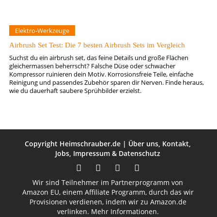
Elektro-Werkzeuge
Airbrush Set Test: Die 7 besten Airbrush Sets im Vergleich
Suchst du ein airbrush set, das feine Details und große Flächen
gleichermassen beherrscht? Falsche Düse oder schwacher
Kompressor ruinieren dein Motiv. Korrosionsfreie Teile, einfache
Reinigung und passendes Zubehör sparen dir Nerven. Finde heraus,
wie du dauerhaft saubere Sprühbilder erzielst.
Copyright
Heimschrauber.de
|
Über uns
,
Kontakt
,
Jobs
,
Impressum
&
Datenschutz
Wir sind Teilnehmer im Partnerprogramm von
Amazon EU, einem Affiliate Programm, durch das wir
Provisionen verdienen, indem wir zu Amazon.de
verlinken.
Mehr Informationen.