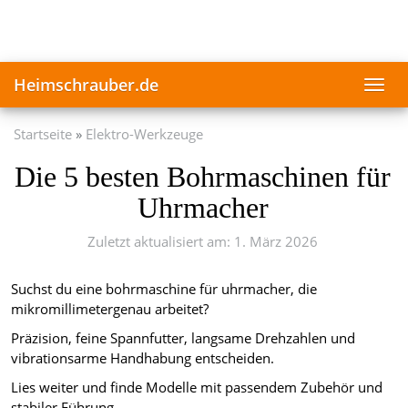
Skip
to
main
content
Heimschrauber.de
Toggl
navig
Startseite
Elektro-Werkzeuge
Die 5 besten Bohrmaschinen für
Uhrmacher
Zuletzt aktualisiert am: 1. März 2026
Suchst du eine bohrmaschine für uhrmacher, die
mikromillimetergenau arbeitet?
Präzision, feine Spannfutter, langsame Drehzahlen und
vibrationsarme Handhabung entscheiden.
Lies weiter und finde Modelle mit passendem Zubehör und
stabiler Führung.