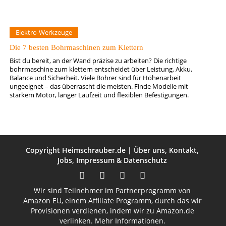
Elektro-Werkzeuge
Die 7 besten Bohrmaschinen zum Klettern
Bist du bereit, an der Wand präzise zu arbeiten? Die richtige
bohrmaschine zum klettern entscheidet über Leistung, Akku,
Balance und Sicherheit. Viele Bohrer sind für Höhenarbeit
ungeeignet – das überrascht die meisten. Finde Modelle mit
starkem Motor, langer Laufzeit und flexiblen Befestigungen.
Copyright
Heimschrauber.de
|
Über uns
,
Kontakt
,
Jobs
,
Impressum
&
Datenschutz
Wir sind Teilnehmer im Partnerprogramm von
Amazon EU, einem Affiliate Programm, durch das wir
Provisionen verdienen, indem wir zu Amazon.de
verlinken.
Mehr Informationen.