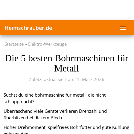
Skip
to
main
content
Heimschrauber.de
Toggl
navig
Startseite
Elektro-Werkzeuge
Die 5 besten Bohrmaschinen für
Metall
Zuletzt aktualisiert am: 1. März 2026
Suchst du eine bohrmaschine für metall, die nicht
schlappmacht?
Überraschend viele Geräte verlieren Drehzahl und
überhitzen bei dickem Blech.
Hoher Drehmoment, spielfreies Bohrfutter und gute Kühlung
entscheiden.