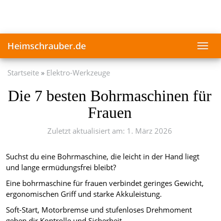
Skip
to
main
content
Heimschrauber.de
Toggl
navig
Startseite
Elektro-Werkzeuge
Die 7 besten Bohrmaschinen für
Frauen
Zuletzt aktualisiert am: 1. März 2026
Suchst du eine Bohrmaschine, die leicht in der Hand liegt
und lange ermüdungsfrei bleibt?
Eine bohrmaschine für frauen verbindet geringes Gewicht,
ergonomischen Griff und starke Akkuleistung.
Soft-Start, Motorbremse und stufenloses Drehmoment
geben dir Kontrolle und Sicherheit.