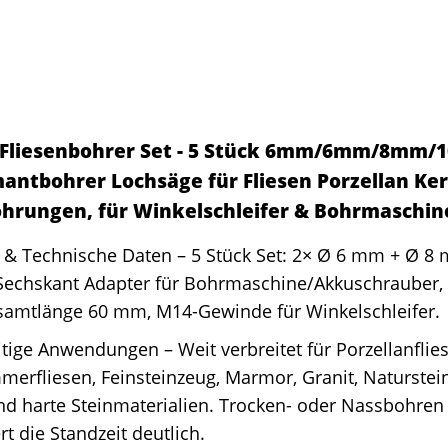
Fliesenbohrer Set - 5 Stück 6mm/6mm/8mm/
antbohrer Lochsäge für Fliesen Porzellan K
ohrungen, für Winkelschleifer & Bohrmaschin
 & Technische Daten – 5 Stück Set: 2× Ø 6 mm + Ø 
Sechskant Adapter für Bohrmaschine/Akkuschrauber
amtlänge 60 mm, M14-Gewinde für Winkelschleifer.
itige Anwendungen – Weit verbreitet für Porzellanflie
erfliesen, Feinsteinzeug, Marmor, Granit, Naturstei
nd harte Steinmaterialien. Trocken- oder Nassbohre
rt die Standzeit deutlich.