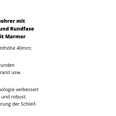
ohrer mit
 und Rundfase
nit Marmor
nthöhe 40mm;
runden
ranit usw.
logie verbessert
g und robust.
rung der Schleif-