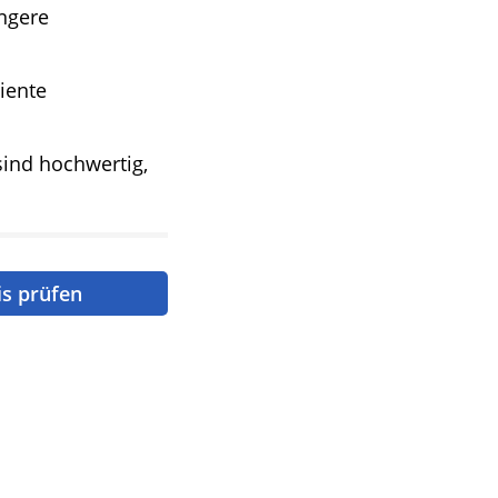
ngere
iente
ind hochwertig,
is prüfen