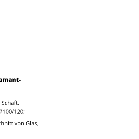
iamant-
Schaft,
#100/120;
nitt von Glas,