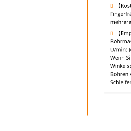
【Kost
Fingerfr
mehrere
【Empf
Bohrmas
U/min; J
Wenn Sie
Winkelsc
Bohren 
Schleif