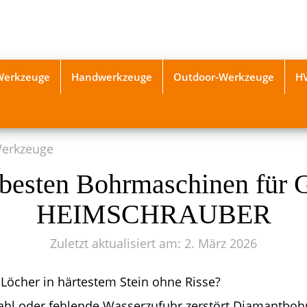
-Werkzeuge
Handwerkzeuge
Outdoor-Werkzeuge
H
Werkzeuge
besten Bohrmaschinen für G
HEIMSCHRAUBER
Zuletzt aktualisiert am: 2. März 2026
 Löcher in härtestem Stein ohne Risse?
ahl oder fehlende Wasserzufuhr zerstört Diamantbohr