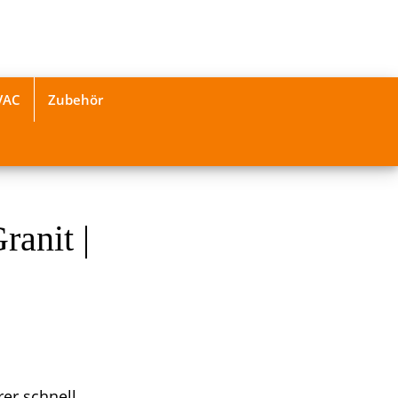
VAC
Zubehör
ranit |
er schnell.