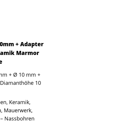
10mm + Adapter
eramik Marmor
e
8 mm + Ø 10 mm +
, Diamanthöhe 10
sen, Keramik,
n, Mauerwerk,
n – Nassbohren