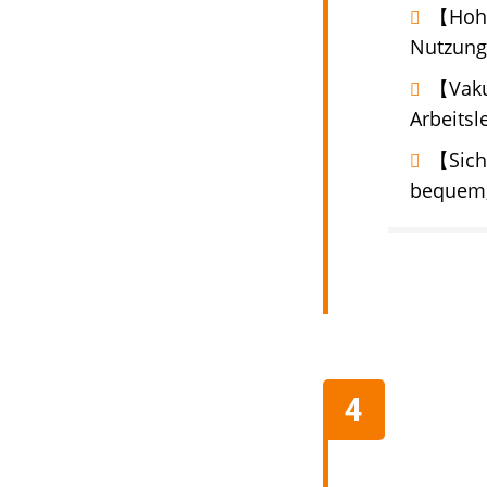
【Hohe
Nutzungs
【Vaku
Arbeitsl
【Sich
bequem,