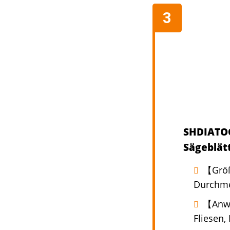
SHDIATOO
Sägeblät
【Größ
Durchme
【Anwe
Fliesen,