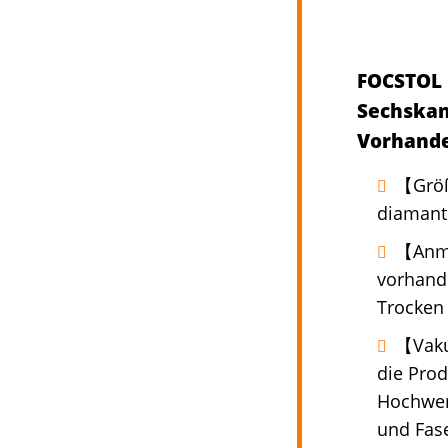
FOCSTOL 
Sechskan
Vorhande
【Größ
diamant
【Anme
vorhande
Trocken 
【Vaku
die Prod
Hochwert
und Fas