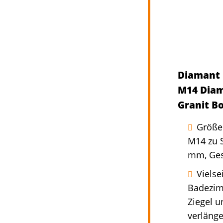
Diamant 
M14 Diam
Granit B
Größe
M14 zu 
mm, Ges
Vielse
Badezimm
Ziegel u
verlänge