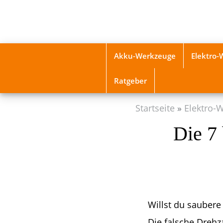
Skip
to
main
content
Akku-Werkzeuge
Elektro
Ratgeber
Startseite
Elektro-
Die 7 
Willst du saubere
Die falsche Drehz