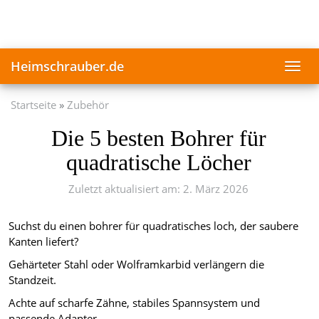
Skip
to
main
content
Heimschrauber.de
Toggl
navig
Startseite
Zubehör
Die 5 besten Bohrer für
quadratische Löcher
Zuletzt aktualisiert am: 2. März 2026
Suchst du einen bohrer für quadratisches loch, der saubere
Kanten liefert?
Gehärteter Stahl oder Wolframkarbid verlängern die
Standzeit.
Achte auf scharfe Zähne, stabiles Spannsystem und
passende Adapter.