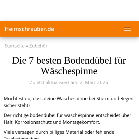
Skip
to
main
content
Heimschrauber.de
Toggl
navig
Startseite
Zubehör
Die 7 besten Bodendübel für
Wäschespinne
Zuletzt aktualisiert am: 2. März 2026
Möchtest du, dass deine Wäschespinne bei Sturm und Regen
sicher steht?
Der richtige bodendübel für wäschespinne entscheidet über
Halt, Korrosionsschutz und Montagekomfort.
Viele versagen durch billiges Material oder fehlende
Traglastangaben.