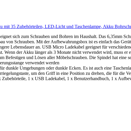
t 35 Zubehörteilen, LED-Licht und Taschenlampe, Akku Bohrschr
gnet sich zum Schrauben und Bohren im Haushalt. Das 6,35mm Schnell
au von Schrauben. Mit der Aufbewahrungsbox ist es einfach das Gerä
gere Lebensdauer an. USB Micro Ladekabel geeignet für verschiedene
 ist. Wenn der Akku länger als 3 Monate nicht verwendet wird, muss er
Befestigen und Lösen aller Möbelschrauben. Die Spindel hat eine s
gerungsstange verwendet werden
ür dunkle Umgebungen oder dunkle Ecken. Es ist auch eine Taschenla
rriegelungstaste, um den Griff in eine Position zu drehen, die für die
ehörteile, 1 x USB Ladekabel, 1 x Benutzerhandbuch, 1 x Aufbe