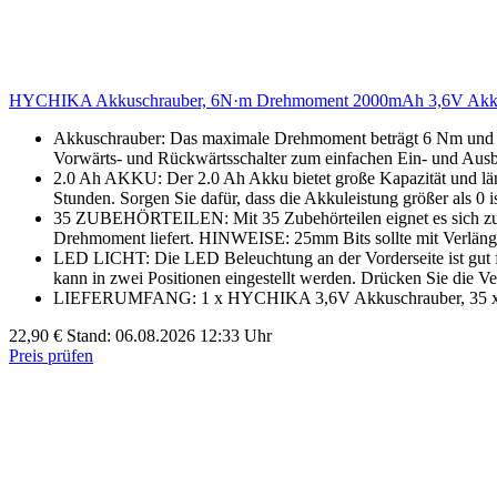
HYCHIKA Akkuschrauber, 6N·m Drehmoment 2000mAh 3,6V Akku mi
Akkuschrauber: Das maximale Drehmoment beträgt 6 Nm und ei
Vorwärts- und Rückwärtsschalter zum einfachen Ein- und Ausb
2.0 Ah AKKU: Der 2.0 Ah Akku bietet große Kapazität und län
Stunden. Sorgen Sie dafür, dass die Akkuleistung größer als 0
35 ZUBEHÖRTEILEN: Mit 35 Zubehörteilen eignet es sich zum 
Drehmoment liefert. HINWEISE: 25mm Bits sollte mit Verlän
LED LICHT: Die LED Beleuchtung an der Vorderseite ist gut f
kann in zwei Positionen eingestellt werden. Drücken Sie die Ve
LIEFERUMFANG: 1 x HYCHIKA 3,6V Akkuschrauber, 35 x Zub
22,90 €
Stand: 06.08.2026 12:33 Uhr
Preis prüfen