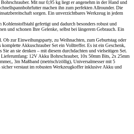
Bohrschrauber. Mit nur 0,95 kg liegt er angenehm in der Hand und
chnellspannbohrfutter machen ihn zum perfekten Allrounder. Die
insatzbereitschaft sorgen. Ein unverzichtbares Werkzeug in jedem
Kohlenstoffstahl gefertigt und dadurch besonders robust und
onen und schonen Ihre Gelenke, selbst bei längerem Gebrauch. Ein
ahl. Ob zur Einweihungsparty, zu Weihnachten, zum Geburtstag oder
komplette Akkuschrauber Set ein Volltreffer. Es ist ein Geschenk,
ss Sie an sie denken – mit diesem durchdachten und vielseitigen Set.
dem Lieferumfang: 12V Akku Bohrschrauber, 10x 50mm Bits, 2x 25mm
nhammer,, 3m Maßband (metrisch/zöllig), Universalmesser mit 5
s sicher verstaut im robusten Werkzeugkoffer inklusive Akku und