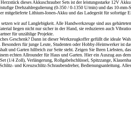
zstück dieses Akkuschrauber Sets ist der leistungsstarke 12V Akku 
istufige Drehzahlregulierung (0-350 / 0-1350 U/min) und das 10-mm-S
der mitgelieferte Lithium-Ionen-Akku und das Ladegerät für sofortige E
etzen wir auf Langlebigkeit. Alle Handwerkzeuge sind aus gehärtetem 
rial liegen nicht nur sicher in der Hand, sie reduzieren auch Vibrati
Partner für unzählige Projekte.
isches Geschenk? Dann ist dieser Werkzeugkoffer gefüllt die ideale W
. Besonders für junge Leute, Studenten oder Hobby-Heimwerker ist das 
alt und Garten hilfreich zur Seite steht. Zeigen Sie Ihren Liebsten, da
 einem echten Allrounder für Haus und Garten. Hier ein Auszug aus 
sel-Set (1/4 Zoll), Verlängerung, Rollgabelschlüssel, Spitzzange, Klaue
 Schlitz- und Kreuzschlitz-Schraubendreher, Bedienungsanleitung. Alle