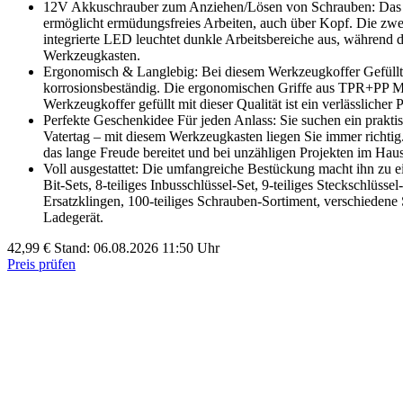
12V Akkuschrauber zum Anziehen/Lösen von Schrauben: Das Her
ermöglicht ermüdungsfreies Arbeiten, auch über Kopf. Die zwe
integrierte LED leuchtet dunkle Arbeitsbereiche aus, während 
Werkzeugkasten.
Ergonomisch & Langlebig: Bei diesem Werkzeugkoffer Gefüllt s
korrosionsbeständig. Die ergonomischen Griffe aus TPR+PP Mate
Werkzeugkoffer gefüllt mit dieser Qualität ist ein verlässlicher 
Perfekte Geschenkidee Für jeden Anlass: Sie suchen ein prakt
Vatertag – mit diesem Werkzeugkasten liegen Sie immer richtig
das lange Freude bereitet und bei unzähligen Projekten im Haush
Voll ausgestattet: Die umfangreiche Bestückung macht ihn zu
Bit-Sets, 8-teiliges Inbusschlüssel-Set, 9-teiliges Steckschlüs
Ersatzklingen, 100-teiliges Schrauben-Sortiment, verschiedene
Ladegerät.
42,99 €
Stand: 06.08.2026 11:50 Uhr
Preis prüfen