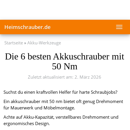
Skip
to
main
content
Heimschrauber.de
Toggl
navig
Startseite
Akku-Werkzeuge
Die 6 besten Akkuschrauber mit
50 Nm
Zuletzt aktualisiert am: 2. März 2026
Suchst du einen kraftvollen Helfer für harte Schraubjobs?
Ein akkuschrauber mit 50 nm bietet oft genug Drehmoment
für Mauerwerk und Möbelmontage.
Achte auf Akku-Kapazität, verstellbares Drehmoment und
ergonomisches Design.