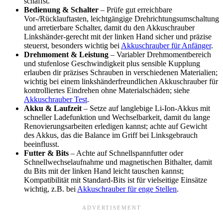
schaffst.
Bedienung & Schalter
– Prüfe gut erreichbare
Vor-/Rücklauftasten, leichtgängige Drehrichtungsumschaltung
und arretierbare Schalter, damit du den Akkuschrauber
Linkshänder-gerecht mit der linken Hand sicher und präzise
steuerst, besonders wichtig bei
Akkuschrauber für Anfänger
.
Drehmoment & Leistung
– Variabler Drehmomentbereich
und stufenlose Geschwindigkeit plus sensible Kupplung
erlauben dir präzises Schrauben in verschiedenen Materialien;
wichtig bei einem linkshänderfreundlichen Akkuschrauber für
kontrolliertes Eindrehen ohne Materialschäden; siehe
Akkuschrauber Test
.
Akku & Laufzeit
– Setze auf langlebige Li-Ion-Akkus mit
schneller Ladefunktion und Wechselbarkeit, damit du lange
Renovierungsarbeiten erledigen kannst; achte auf Gewicht
des Akkus, das die Balance im Griff bei Linksgebrauch
beeinflusst.
Futter & Bits
– Achte auf Schnellspannfutter oder
Schnellwechselaufnahme und magnetischen Bithalter, damit
du Bits mit der linken Hand leicht tauschen kannst;
Kompatibilität mit Standard-Bits ist für vielseitige Einsätze
wichtig, z.B. bei
Akkuschrauber für enge Stellen
.