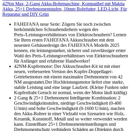
42Nm Max, 2-Gang Akku-Bohrmaschine, Kompatibel mit Makita
Akku, 25+1 Drehmomentstufen, 10mm Bohrfutter, LED-Licht, Für
Reparatur und DIY Grün
FAHEFANA neue Serie: Zögern Sie noch zwischen
herkömmlichen Schraubendrehern wegen des
Preis-/Leistungsverhältnisses von Elektroschraubern? Lernen
Sie Ihren ersten FAHEFANA Akkuschrauber mit dem
neuesten Gehäusedesign des FAHEFANA Modells 2025
kennen, ein leistungsstarker, sicherer und zuverlässiger erster
Wahl des Preis-/Leistungsverhältnisses von Elektroschraubern
für Anfänger und erfahrene Handwerker!
42NM-Kupfermotor: Der Akkuschrauber-Kit ist mit einer
neuen, verbesserten Version des Kupfer-Doppellager-
Getriebemotors mit einem maximalen Drehmoment von 42
NM ausgestattet.Der Hochleistungsmotor liefert eine starke,
stabile Leistung und eine lange Laufzeit. (Kleine Funken oder
Kupferdraht Geruch ist normal, wenn der Motor läuft kräftig)
2 Gang & 25+1 Drehmoment Intelligente Kombination: 2
Geschwindigkeitsstufen, niedrige Geschwindigkeit (0-400
U/min) und hohe Geschwindigkeit (0-1600 U/min), machen
den Akku-Bohrer in einer Vielzahl von Szenarien wie Holz,
Keramik, Kunststoff, Metall und so weiter verwendet werden
kann. Einstellbare 25+1 Drehmomenteinstellungen und
Drehmomentschutz verhindern Schäden an Objekten durch