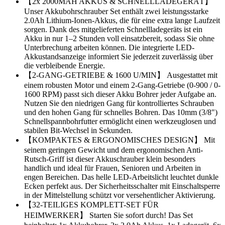
【2x 2000MAH AKKUS & SCHNELLLADEGERÄT】
Unser Akkubohrschrauber Set enthält zwei leistungsstarke
2.0Ah Lithium-Ionen-Akkus, die für eine extra lange Laufzeit
sorgen. Dank des mitgelieferten Schnellladegeräts ist ein
Akku in nur 1–2 Stunden voll einsatzbereit, sodass Sie ohne
Unterbrechung arbeiten können. Die integrierte LED-
Akkustandsanzeige informiert Sie jederzeit zuverlässig über
die verbleibende Energie.
【2-GANG-GETRIEBE & 1600 U/MIN】 Ausgestattet mit
einem robusten Motor und einem 2-Gang-Getriebe (0-900 / 0-
1600 RPM) passt sich dieser Akku Bohrer jeder Aufgabe an.
Nutzen Sie den niedrigen Gang für kontrolliertes Schrauben
und den hohen Gang für schnelles Bohren. Das 10mm (3/8")
Schnellspannbohrfutter ermöglicht einen werkzeuglosen und
stabilen Bit-Wechsel in Sekunden.
【KOMPAKTES & ERGONOMISCHES DESIGN】 Mit
seinem geringen Gewicht und dem ergonomischen Anti-
Rutsch-Griff ist dieser Akkuschrauber klein besonders
handlich und ideal für Frauen, Senioren und Arbeiten in
engen Bereichen. Das helle LED-Arbeitslicht leuchtet dunkle
Ecken perfekt aus. Der Sicherheitsschalter mit Einschaltsperre
in der Mittelstellung schützt vor versehentlicher Aktivierung.
【32-TEILIGES KOMPLETT-SET FÜR
HEIMWERKER】 Starten Sie sofort durch! Das Set