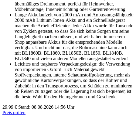
übermäßiges Drehmoment, perfekt für Heimwerker,
Möbelmontage, Inneneinrichtung oder Gartenrenovierung.
Lange Akkulaufzeit von 2000 mAh und Anpassungsfähigkeit:
2000 mAh Lithium-Ionen-Akku und ein Schnellladegerät
machen die Arbeit effizienter. Jeder Akku wurde für Tausende
von Zyklen getestet, so dass Sie sich keine Sorgen um seine
Langlebigkeit machen müssen, und wir haben in unserem
Shop anpassbare Akkus für die entsprechenden Modelle
verfügbar. Und nicht nur das, die Bohrmaschine kann auch
mit BL1860B, BL1860, BL1850B, BL1850, BL1840B,
BL1840 und vielen anderen Modellen ausgestattet werden!
Leichtes und tragbares Verpackungsdesign: die Verwendung
von importierten Oxford Tuch Material gewebt
Stoffverpackungen, interne Schaumstoffpolsterung, mehr als
gewöhnliche Kartonverpackungen, so dass der Bohrer und
Zubehör in den Transportprozess, um Schäden zu minimieren,
ob Reisen zu tragen oder die Lagerung hat sich bequemer, ist
die beste Wahl für den Heimgebrauch und Geschenk.
29,99 €
Stand: 08.08.2026 14:56 Uhr
Preis prüfen