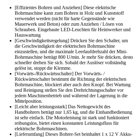
[Effizientes Bohren und Anziehen] Diese elektrische
Bohrmaschine kann zum Bohren in Holz und Kunststoff
verwendet werden (nicht für harte Gegenstände wie
Mauerwerk und Beton) oder zum Anziehen / Lösen von
Schrauben. Eingebaute LED-Leuchten für Heimwerker und
Hauswartung
[Geschwindigkeitsregelung] Drücken Sie den Schalter, um
die Geschwindigkeit der elektrischen Bohrmaschine
einzustellen, und die maximale Leerlaufdrehzahl der Mini-
Bohrmaschine beträgt 800 U/min. Je mehr Sie drücken, desto
schneller drehen Sie sich. Sobald der Auslöser vollständig
gelöst ist, stoppt die Klemme.
[Vorwärts-/Rückwärtsschalter] Der Vorwärts- /
Rückwärtsschalter bestimmt die Richtung der elektrischen
Bohrmaschine, blockiert aber auch den Knopf. Bei Wartung
und Reinigung stellen Sie den Drehrichtungsschalter vor
jedem Maschinenbetrieb und während der Lagerung in die
Mittelposition.
[Leicht aber leistungsstark] Das Nettogewicht des
Handbohrers beträgt nur 1,65 kg, und die Einhandbedienung
ist sehr einfach. Die Motorleistung ist stark und funktioniert
reibungslos, bietet einen konstanten Leistungsfluss für
elektrische Bohrmaschinen.
[Lieferumfang] Dieses Bohrer-Set beinhaltet 1 x 12 V Akku-