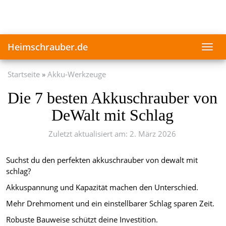
Skip
to
main
content
Heimschrauber.de
Toggl
navig
Startseite
Akku-Werkzeuge
Die 7 besten Akkuschrauber von
DeWalt mit Schlag
Zuletzt aktualisiert am: 2. März 2026
Suchst du den perfekten akkuschrauber von dewalt mit
schlag?
Akkuspannung und Kapazität machen den Unterschied.
Mehr Drehmoment und ein einstellbarer Schlag sparen Zeit.
Robuste Bauweise schützt deine Investition.