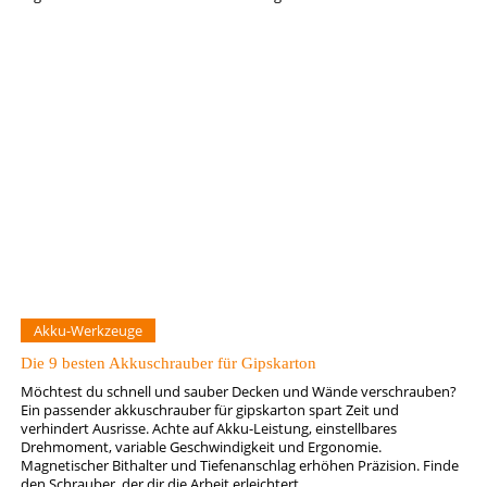
Akku-Werkzeuge
Die 9 besten Akkuschrauber für Gipskarton
Möchtest du schnell und sauber Decken und Wände verschrauben?
Ein passender akkuschrauber für gipskarton spart Zeit und
verhindert Ausrisse. Achte auf Akku-Leistung, einstellbares
Drehmoment, variable Geschwindigkeit und Ergonomie.
Magnetischer Bithalter und Tiefenanschlag erhöhen Präzision. Finde
den Schrauber, der dir die Arbeit erleichtert.