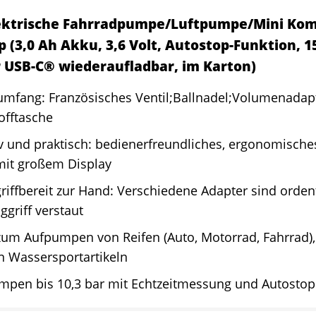
ektrische Fahrradpumpe/Luftpumpe/Mini Kom
(3,0 Ah Akku, 3,6 Volt, Autostop-Funktion, 150
r USB-C® wiederaufladbar, im Karton)
rumfang: Französisches Ventil;Ballnadel;Volumenadap
offtasche
iv und praktisch: bedienerfreundliches, ergonomische
mit großem Display
griffbereit zur Hand: Verschiedene Adapter sind orden
griff verstaut
zum Aufpumpen von Reifen (Auto, Motorrad, Fahrrad),
n Wassersportartikeln
mpen bis 10,3 bar mit Echtzeitmessung und Autostop