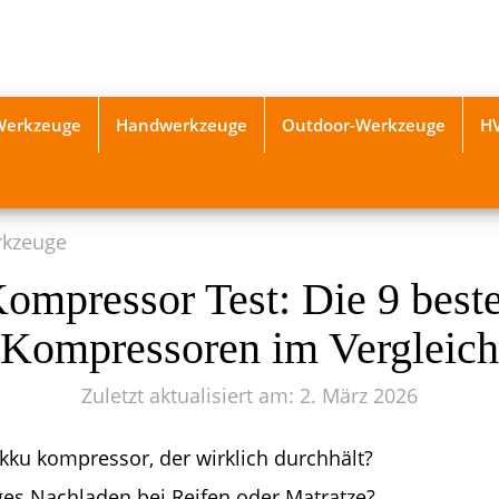
-Werkzeuge
Handwerkzeuge
Outdoor-Werkzeuge
H
rkzeuge
ompressor Test: Die 9 best
Kompressoren im Vergleich
Zuletzt aktualisiert am: 2. März 2026
kku kompressor, der wirklich durchhält?
ges Nachladen bei Reifen oder Matratze?