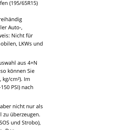
ifen (195/65R15)
reihändig
er Auto-,
eis: Nicht für
mobilen, LKWs und
uswahl aus 4+N
nso können Sie
, kg/cm²). Im
150 PSI) nach
er nicht nur als
l zu überzeugen.
SOS und Strobo),