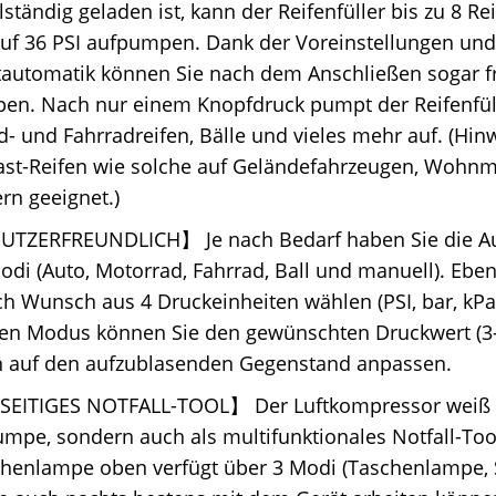
lständig geladen ist, kann der Reifenfüller bis zu 8 Re
auf 36 PSI aufpumpen. Dank der Voreinstellungen und
tautomatik können Sie nach dem Anschließen sogar f
en. Nach nur einem Knopfdruck pumpt der Reifenfüll
- und Fahrradreifen, Bälle und vieles mehr auf. (Hinw
ast-Reifen wie solche auf Geländefahrzeugen, Wohn
rn geeignet.)
TZERFREUNDLICH】 Je nach Bedarf haben Sie die A
di (Auto, Motorrad, Fahrrad, Ball und manuell). Ebe
h Wunsch aus 4 Druckeinheiten wählen (PSI, bar, kPa
en Modus können Sie den gewünschten Druckwert (3-
n auf den aufzublasenden Gegenstand anpassen.
SEITIGES NOTFALL-TOOL】 Der Luftkompressor weiß ab
mpe, sondern auch als multifunktionales Notfall-Too
chenlampe oben verfügt über 3 Modi (Taschenlampe, 