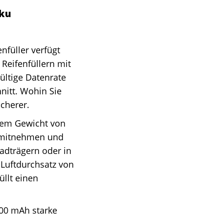
kku
füller verfügt
Reifenfüllern mit
ültige Datenrate
hnitt. Wohin Sie
cherer.
em Gewicht von
s mitnehmen und
radträgern oder in
Luftdurchsatz von
üllt einen
0 mAh starke