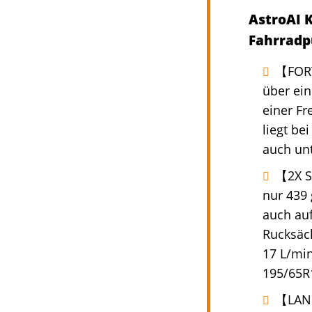
AstroAI 
Fahrrad
【FORT
über ein
einer Fr
liegt be
auch unt
【2X S
nur 439
auch auf
Rucksäc
17 L/min
195/65R1
【LANG