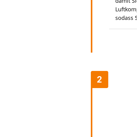
damit Si
Luftkom
sodass S