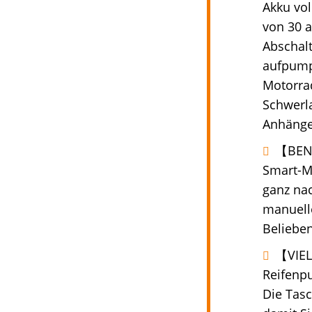
Akku vol
von 30 
Abschal
aufpump
Motorrad
Schwerl
Anhänge
【BENU
Smart-Mo
ganz nac
manuell
Beliebe
【VIEL
Reifenpu
Die Tas