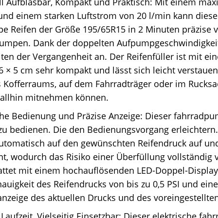
ll Aufblasbar, Kompakt und Praktisch: Mit einem ma
und einem starken Luftstrom von 20 l/min kann dieser
e Reifen der Größe 195/65R15 in 2 Minuten präzise v
pumpen. Dank der doppelten Aufpumpgeschwindigkei
ten der Vergangenheit an. Der Reifenfüller ist mit ei
,6 × 5 cm sehr kompakt und lässt sich leicht verstauen,
 Kofferraums, auf dem Fahrradträger oder im Rucksa
rallhin mitnehmen können.
he Bedienung und Präzise Anzeige: Dieser fahrradpum
zu bedienen. Die den Bedienungsvorgang erleichtern
automatisch auf den gewünschten Reifendruck auf un
ent, wodurch das Risiko einer Überfüllung vollständig
attet mit einem hochauflösenden LED-Doppel-Display,
uigkeit des Reifendrucks von bis zu 0,5 PSI und ei
anzeige des aktuellen Drucks und des voreingestellte
Laufzeit, Vielseitig Einsetzbar: Dieser elektrische fa