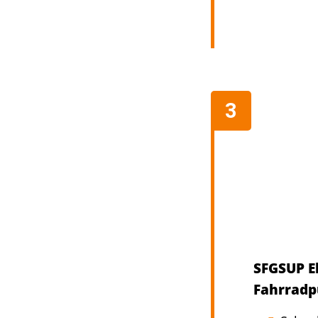
SFGSUP E
Fahrrad