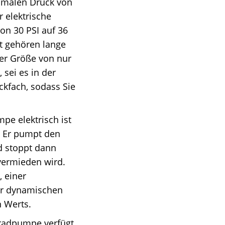
ximalen Druck von
 elektrische
on 30 PSI auf 36
t gehören lange
ner Größe von nur
 sei es in der
ckfach, sodass Sie
pe elektrisch ist
. Er pumpt den
d stoppt dann
 vermieden wird.
 einer
ner dynamischen
n Werts.
hrradpumpe verfügt