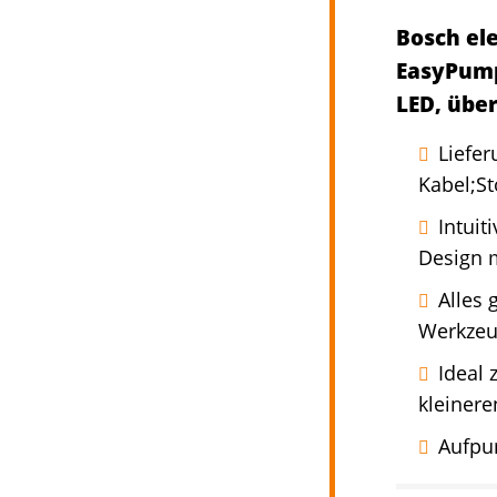
Bosch el
EasyPump 
LED, übe
Liefe
Kabel;St
Intuit
Design 
Alles 
Werkzeug
Ideal 
kleinere
Aufpu