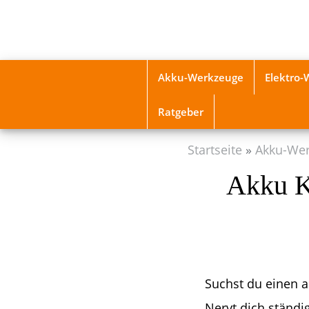
Skip
to
main
content
Akku-Werkzeuge
Elektro
Ratgeber
Startseite
Akku-We
Akku K
Suchst du einen a
Nervt dich ständi