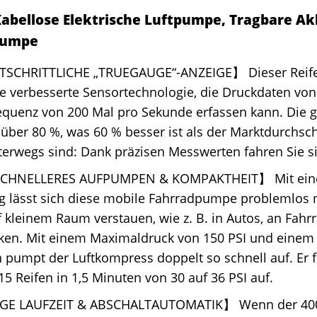
Kabellose Elektrische Luftpumpe, Tragbare A
pumpe
SCHRITTLICHE „TRUEGAUGE“-ANZEIGE】 Dieser Reifen
e verbesserte Sensortechnologie, die Druckdaten von 
equenz von 200 Mal pro Sekunde erfassen kann. Die g
i über 80 %, was 60 % besser ist als der Marktdurchsc
erwegs sind: Dank präzisen Messwerten fahren Sie si
CHNELLERES AUFPUMPEN & KOMPAKTHEIT】 Mit ein
 g lässt sich diese mobile Fahrradpumpe problemlo
 kleinem Raum verstauen, wie z. B. in Autos, an Fahr
ken. Mit einem Maximaldruck von 150 PSI und einem 
 pumpt der Luftkompress doppelt so schnell auf. Er f
5 Reifen in 1,5 Minuten von 30 auf 36 PSI auf.
E LAUFZEIT & ABSCHALTAUTOMATIK】 Wenn der 400