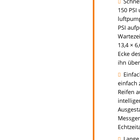
Schne
150 PSI 
luftpump
PSI auf
Wartezei
13,4 × 6
Ecke des
ihn übe
Einfac
einfach 
Reifen 
intellig
Ausgest
Messgena
Echtzeit
Lange 