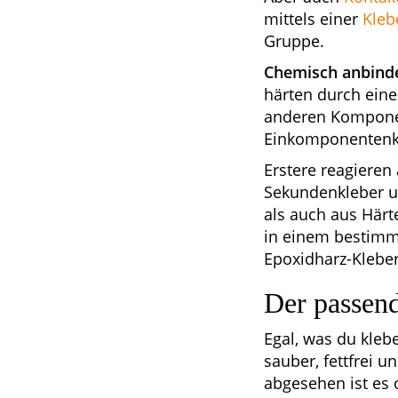
mittels einer
Kleb
Gruppe.
Chemisch anbinde
härten durch eine
anderen Komponen
Einkomponentenk
Erstere reagieren 
Sekundenkleber u
als auch aus Här
in einem bestimmt
Epoxidharz-Kleber
Der passend
Egal, was du kleb
sauber, fettfrei u
abgesehen ist es 