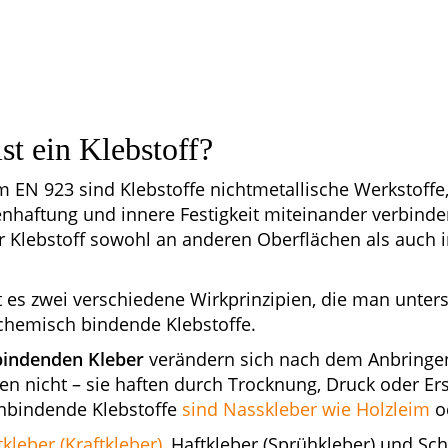
st ein Klebstoff?
 EN 923 sind Klebstoffe nichtmetallische Werkstoffe
enhaftung und innere Festigkeit miteinander verbind
r Klebstoff sowohl an anderen Oberflächen als auch i
t es zwei verschiedene Wirkprinzipien, die man unters
chemisch bindende Klebstoffe.
bindenden Kleber
verändern sich nach dem Anbringen
n nicht – sie haften durch Trocknung, Druck oder Ers
anbindende Klebstoffe
sind Nasskleber wie Holzleim
od
kleber (Kraftkleber)
, Haftkleber (Sprühkleber) und Sc