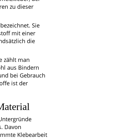
en zu dieser
bezeichnet. Sie
toff mit einer
dsätzlich die
pe zählt man
hl aus Bindern
 und bei Gebrauch
ffe ist der
Material
 Untergründe
is. Davon
timmte Klebearbeit