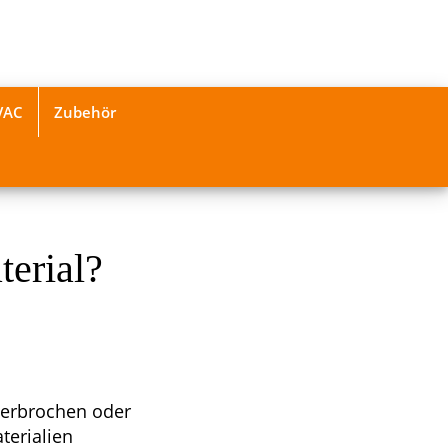
VAC
Zubehör
terial?
 zerbrochen oder
terialien