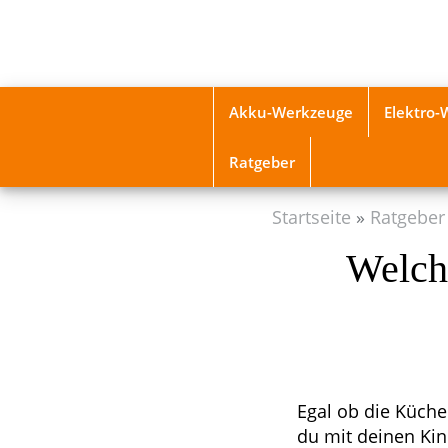
Skip
to
main
content
Akku-Werkzeuge
Elektro
Ratgeber
Startseite
Ratgeber
Welche
Egal ob die Küche
du mit deinen Kin