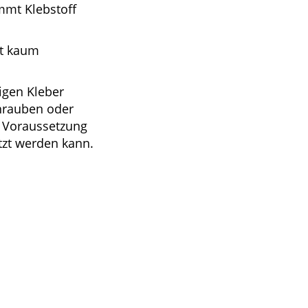
mmt Klebstoff
rt kaum
tigen Kleber
hrauben oder
e Voraussetzung
tzt werden kann.