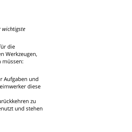
 wichtigste
ür die
gen Werkzeugen,
in müssen:
er Aufgaben und
Heimwerker diese
urückkehren zu
nutzt und stehen