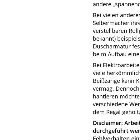
andere „spannend
Bei vielen andere
Selbermacher ihre
verstellbaren Rol
bekannt) beispiel
Duscharmatur fes
beim Aufbau einer 
Bei Elektroarbeite
viele herkömmlic
Beißzange kann Ka
vermag. Dennoch 
hantieren möchten
verschiedene Werk
dem Regal geholt,
Disclaimer: Arbei
durchgeführt werd
Fehlverhalten eine