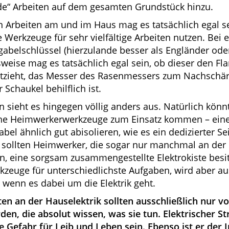
e“ Arbeiten auf dem gesamten Grundstück hinzu.
n Arbeiten am und im Haus mag es tatsächlich egal s
 Werkzeuge für sehr vielfältige Arbeiten nutzen. Bei
lgabelschlüssel (hierzulande besser als Engländer ode
sweise mag es tatsächlich egal sein, ob dieser den Fl
tzieht, das Messer des Rasenmessers zum Nachschärf
Schaukel behilflich ist.
n sieht es hingegen völlig anders aus. Natürlich könn
he Heimwerkerwerkzeuge zum Einsatz kommen – eine
bel ähnlich gut abisolieren, wie es ein dedizierter S
sollten Heimwerker, die sogar nur manchmal an der 
, eine sorgsam zusammengestellte Elektrokiste besitz
zeuge für unterschiedlichste Aufgaben, wird aber au
 wenn es dabei um die Elektrik geht.
ten an der Hauselektrik sollten ausschließlich nur
en, die absolut wissen, was sie tun. Elektrischer S
 Gefahr für Leib und Leben sein. Ebenso ist er der In