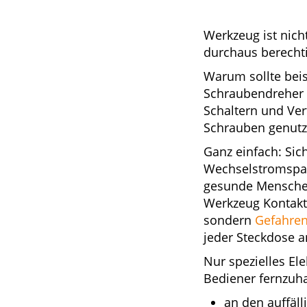
Werkzeug ist nicht
durchaus berechti
Warum sollte beis
Schraubendreher b
Schaltern und Ver
Schrauben genutz
Ganz einfach: Sic
Wechselstromspann
gesunde Menschen
Werkzeug Kontakt
sondern
Gefahren
jeder Steckdose a
Nur spezielles El
Bediener fernzuha
an den auffäll