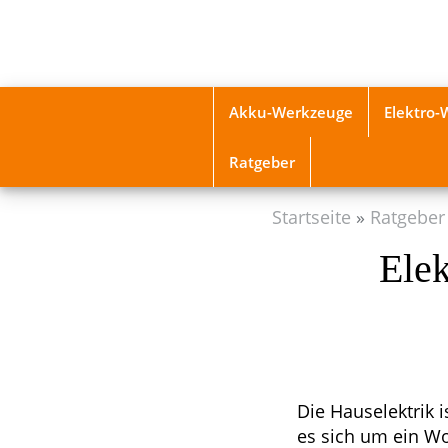
Skip
to
main
content
Akku-Werkzeuge
Elektro
Ratgeber
Startseite
Ratgeber
Elek
Die Hauselektrik 
es sich um ein 