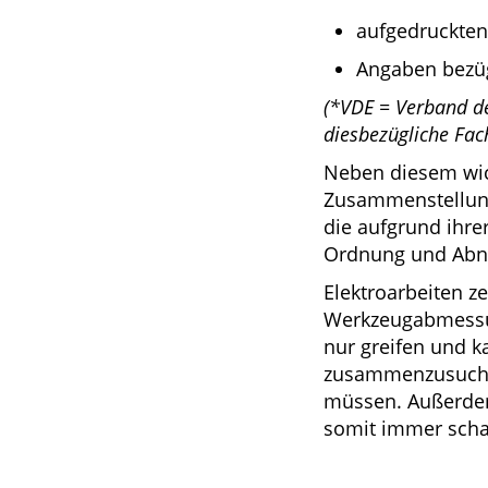
aufgedruckten
Angaben bezü
(*VDE = Verband de
diesbezügliche Fac
Neben diesem wich
Zusammenstellung 
die aufgrund ihre
Ordnung und Abn
Elektroarbeiten 
Werkzeugabmessun
nur greifen und ka
zusammenzusuchen
müssen. Außerdem
somit immer schar