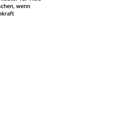
öschen, wenn
hkraft