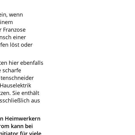
ein, wenn
 einem
r Franzose
ansch einer
en löst oder
ten hier ebenfalls
 scharfe
eitenschneider
Hauselektrik
en. Sie enthält
sschließlich aus
 von Heimwerkern
trom kann bei
itiator für viele