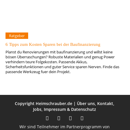
Ratgeber
6 Tipps zum Kosten Sparen bei der Baufinanzierung
Planst du Renovierungen mit baufinanzierung und willst keine
bösen Überraschungen? Robuste Materialien und genug Power
verhindern teure Folgekosten. Passende Akkus,
Sicherheitsfunktionen und guter Service sparen Nerven. Finde das
passende Werkzeug fuer dein Projekt.
Copyright
Heimschrauber.de
|
Über uns
,
Kontakt
,
Jobs
,
Impressum
&
Datenschutz
Wir sind Teilnehmer im Partnerprogramm von